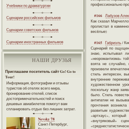
профессионально про
Учебники по драматургии
#166
Лабузов Але
Сценарии российских фильмов
Как сказал Марчелло:
пролистал в каминно
Сценарии советских фильмов
весёлые)
Сценарии иностранных фильмов
#165
Габриэль
/ Ки
Сценарий по ощущен
знаю, испытывал л
«неоромантизма» той 
НАШИ ДРУЗЬЯ
взята не случайно,
произвели впечатлен
Приглашаем посетитель сайт Go! Go to
стиль интересен, вы
Tour!
внутренние пережива
Информация, фотографии и отзывы
художественном уро
туристов об отелях всего мира,
поскольку жанр заяв
бронирование отелей, список
было. Стиль повеств
достопримечательностей и поиск
антипатии не вызыва
дешевых авиабилетов помогут вам
прочтения возникла
спланировать отдых без лишних затрат.
развитым художеств
«артхаус», который
Nevsky 78
«внутряковый» сце
Санкт-Петербург,
«среднестатистическ