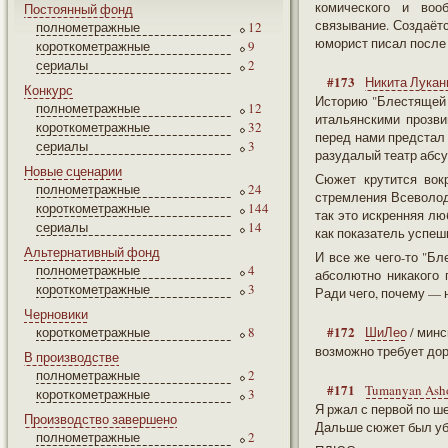
комического и вооб
Постоянный фонд
связывание. Создаётс
полнометражные
12
юморист писал после 
короткометражные
9
сериалы
2
#173
Никита Лукан
Конкурс
Историю "Блестящей 
полнометражные
12
итальянскими прозви
короткометражные
32
перед нами предстал 
сериалы
3
разудалый театр абсу
Новые сценарии
Сюжет крутится вок
полнометражные
24
стремления Всеволода
короткометражные
144
так это искренняя л
сериалы
14
как показатель успеш
Альтернативный фонд
И все же чего-то "Б
полнометражные
4
абсолютно никакого п
короткометражные
3
Ради чего, почему — 
Черновики
#172
короткометражные
8
ШиЛео
/ минс
возможно требует дора
В производстве
полнометражные
2
#171
Tumanyan Ash
короткометражные
3
Я ржал с первой по ш
Производство завершено
Дальше сюжет был уб
полнометражные
2