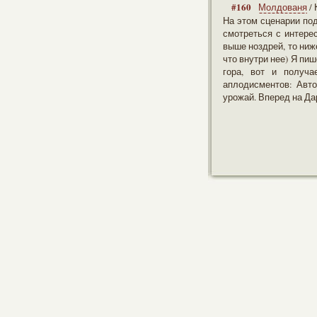
#160
Молдованя
/
На этом сценарии под
смотреться с интере
выше ноздрей, то ниж
что внутри нее) Я пиш
гора, вот и получа
аплодисментов: Авт
урожай. Вперед на Д