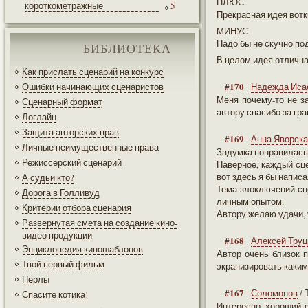
ПЛЮС
короткометражные
5
Прекрасная идея вотк
МИНУС
Надо бы не скучно под
БИБЛИОТЕКА
В целом идея отлична
Как прислать сценарий на конкурс
#170
Ошибки начинающих сценаристов
Надежда Иса
Меня почему-то не за
Сценарный формат
автору спасибо за гр
Логлайн
Защита авторских прав
#169
Анна Яворск
Личные неимущественные права
Задумка понравилась
Режиссерский сценарий
Наверное, каждый сце
вот здесь я бы написа
А судьи кто?
Тема злоключений сце
Дорога в Голливуд
личным опытом.
Критерии отбора сценария
Автору желаю удачи,
Развернутая смета на создание кино-
видео продукции
#168
Алексей Труц
Энциклопедия киношаблонов
Автор очень близок 
Твой первый фильм
экранизировать каким
Перлы
#167
Соломонов
/
Спасите котика!
Интересно, хороший с