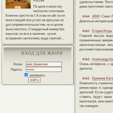
Россия
удовольствием. Посл
По цене и качеству
даже прочтение таког
неплохое сочетание.
Конечно грести на 5-й этаж не айс если
#164
АВМ
/ Санкт-
много вещей или устал на прогулке по
Довольно интересный 
достопримечательностям, но в целом
было неплохо. Стандартный номер без
#163
Егоров Игорь
изысков, но все в наличии - кухня,
Главной мысли, мора
исправная сантехника, вода горячай....
ограниченные америка
(многочисленная же
русскими персонажами
ВХОД ДЛЯ ЖЮРИ
#162
Александр Б
Очень интересно, с и
Логин:
зрителю.
Пароль:
запомнить
#161
Еремеев Евг
Комичность съемочно
режиссерах и сценар
зрителей. Если судить
ставить будут наши
кинотеатре, мне каже
так комедии.