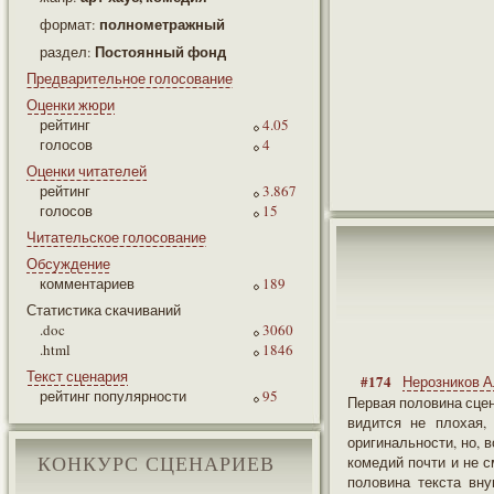
полнометражный
формат:
Постоянный фонд
раздел:
Предварительное голосование
Оценки жюри
рейтинг
4.05
голосов
4
Оценки читателей
рейтинг
3.867
голосов
15
Читательское голосование
Обсуждение
комментариев
189
Статистика скачиваний
.doc
3060
.html
1846
Текст сценария
#174
Нерозников А
рейтинг популярности
95
Первая половина сцен
видится не плохая,
оригинальности, но, 
комедий почти и не с
КОНКУРС СЦЕНАРИЕВ
половина текста вн