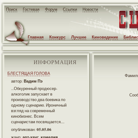
Поиск
Гостевая
Форум
Ссылки
Новости
Главная
Конкурс
Лучшее
Киноведение
Библио
ИНФОРМАЦИЯ
БЛЕСТЯЩАЯ ГОЛОВА
Фамили
Вадим Пэ
автор:
...Обкуренный продюсер-
алкоголик запускает в
Соо
производство два боевика по
одному сценарию. Ироничный
взгляд на современный
кинобизнес. Всем
сценаристам посвящается....
05.05.06
опубликован:
арт-хаус, комедия
жанр: