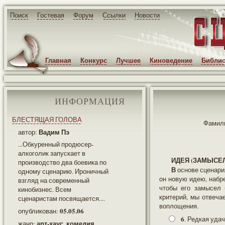
Поиск
Гостевая
Форум
Ссылки
Новости
Главная
Конкурс
Лучшее
Киноведение
Библио
ИНФОРМАЦИЯ
БЛЕСТЯЩАЯ ГОЛОВА
Фамили
Вадим Пэ
автор:
...Обкуренный продюсер-
алкоголик запускает в
ИДЕЯ (ЗАМЫСЕ
производство два боевика по
В основе сценария лежит что-то интересное. Как это получил сценарист - не столь важно. Нашел ли
одному сценарию. Ироничный
он новую идею, набр
взгляд на современный
чтобы его замысел 
кинобизнес. Всем
критерий, мы отвеча
сценаристам посвящается....
воплощения.
05.05.06
опубликован:
6
. Редкая удач
арт-хаус, комедия
жанр: