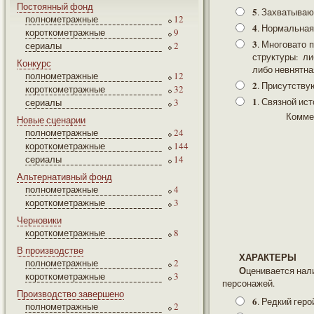
Постоянный фонд
5
. Захватываю
полнометражные
12
4
. Нормальная
короткометражные
9
3
. Многовато 
сериалы
2
структуры: ли
Конкурс
либо невнятна
полнометражные
12
2
. Присутству
короткометражные
32
1
. Связной ист
сериалы
3
Комме
Новые сценарии
полнометражные
24
короткометражные
144
сериалы
14
Альтернативный фонд
полнометражные
4
короткометражные
3
Черновики
короткометражные
8
В производстве
ХАРАКТЕРЫ
полнометражные
2
Оценивается наличие ярких запоминающихся характеров и обоснованность мотивировок поступков
короткометражные
3
персонажей.
Производство завершено
6
. Редкий гер
полнометражные
2