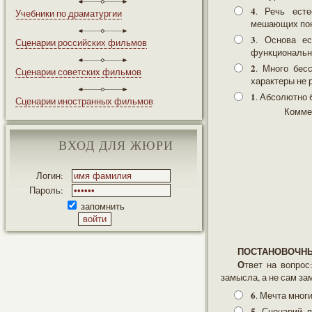
4
. Речь есте
Учебники по драматургии
мешающих поня
3
. Основа ес
Сценарии российских фильмов
функционально
2
. Много бес
Сценарии советских фильмов
характеры не 
1
. Абсолютно 
Сценарии иностранных фильмов
Комме
ВХОД ДЛЯ ЖЮРИ
Логин:
Пароль:
запомнить
ПОСТАНОВОЧН
Ответ на вопрос: заинтересует ли представленный вариант истории (именно такое воплощение
замысла, а не сам з
6
. Мечта мног
5
. Сценарий 