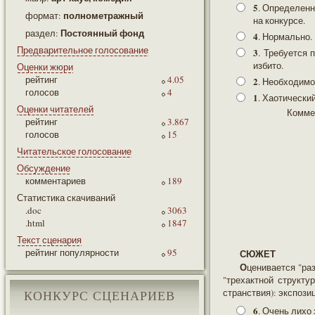
5
. Определенн
полнометражный
формат:
на конкурсе.
Постоянный фонд
раздел:
4
. Нормально.
Предварительное голосование
3
. Требуется 
избито.
Оценки жюри
рейтинг
4.05
2
. Необходимо
голосов
4
1
. Хаотически
Оценки читателей
Комме
рейтинг
3.867
голосов
15
Читательское голосование
Обсуждение
комментариев
189
Статистика скачиваний
.doc
3063
.html
1847
Текст сценария
рейтинг популярности
95
СЮЖЕТ
Оценивается "развитие сюжета" (действия и события) и его структура. Наличие и согласованность
"трехактной структу
странствия): экспозиц
КОНКУРС СЦЕНАРИЕВ
6
. Очень лихо