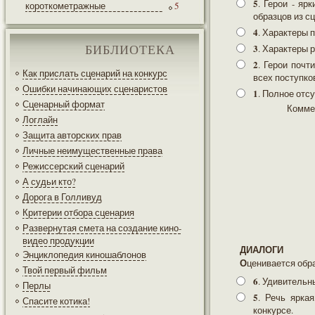
5
. Герои - я
короткометражные
5
образцов из с
4
. Характеры 
3
. Характеры 
БИБЛИОТЕКА
2
. Герои почт
Как прислать сценарий на конкурс
всех поступко
Ошибки начинающих сценаристов
1
. Полное отс
Сценарный формат
Комме
Логлайн
Защита авторских прав
Личные неимущественные права
Режиссерский сценарий
А судьи кто?
Дорога в Голливуд
Критерии отбора сценария
Развернутая смета на создание кино-
видео продукции
ДИАЛОГИ
Энциклопедия киношаблонов
Оценивается обр
Твой первый фильм
6
. Удивительн
Перлы
5
. Речь ярка
Спасите котика!
конкурсе.