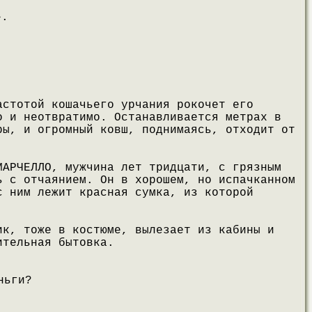
».
астотой кошачьего урчания рокочет его
о и неотвратимо. Останавливается метрах в
ры, и огромный ковш, поднимаясь, отходит от
МАРЧЕЛЛО, мужчина лет тридцати, с грязным
ь с отчаянием. Он в хорошем, но испачканном
с ним лежит красная сумка, из которой
ик, тоже в костюме, вылезает из кабины и
ительная бытовка.
ньги?