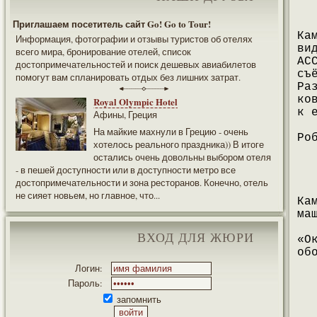
Приглашаем посетитель сайт Go! Go to Tour!
Ка
Информация, фотографии и отзывы туристов об отелях
ви
всего мира, бронирование отелей, список
АС
достопримечательностей и поиск дешевых авиабилетов
съ
помогут вам спланировать отдых без лишних затрат.
Ра
ко
Royal Olympic Hotel
к 
Афины, Греция
На майкие махнули в Грецию - очень
Ро
хотелось реального праздника)) В итоге
остались очень довольны выбором отеля
- в пешей доступности или в доступности метро все
достопримечательности и зона ресторанов. Конечно, отель
не сияет новьем, но главное, что...
Ка
ма
ВХОД ДЛЯ ЖЮРИ
«О
об
Логин:
Пароль:
запомнить