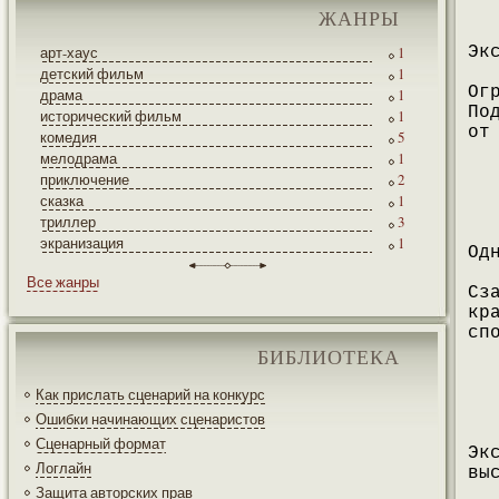
ЖАНРЫ
арт-хаус
1
Эк
детский фильм
1
Ог
драма
1
По
исторический фильм
1
от
комедия
5
мелодрама
1
приключение
2
сказка
1
триллер
3
экранизация
1
Од
Все жанры
Сз
кр
сп
БИБЛИОТЕКА
Как прислать сценарий на конкурс
Ошибки начинающих сценаристов
Сценарный формат
Эк
Логлайн
вы
Защита авторских прав