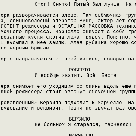
Стоп! Снято! Пятый был лучше! На 
мера разворачивается влево. Там съёмочная гру
да, длинноволосый оператор ВУПИ, актёр лет со
СИСТЕНТ режиссёра и ОСТАЛЬНАЯ МАССОВКА техник
ёмочного процесса. Марчелло снимает с себя гр
зрезанные куски скотча лежат рядом. Понятно, 
вш высыпал в неё землю. Алая рубашка хорошо с
его чёрным брюкам.
берто направляется к своей машине, говорит на
РОБЕРТО
И вообще хватит. Всё! Баста!
мера снимает его уходящим со спины вдоль ещё 
шиной режиссёра стоит автобус съёмочной групп
кровавленный» Верзило подходит к Марчелло. На
орудование и реквизит. Невнятно звучат разгов
ВЕРЗИЛО
Не больно? Я старался, Марчелло!
МАРЧЕЛЛО