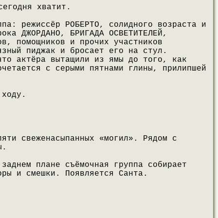
сегодня хватит.
ппа: режиссёр РОБЕРТО, солидного возраста и
рока ДЖОРДАНО, БРИГАДА ОСВЕТИТЕЛЕЙ,
ов, помощников и прочих участников
язный пиджак и бросает его на стул.
что актёра вытащили из ямы до того, как
очетается с серыми пятнами глины, прилипшей
 ходу.
пяти свеженасыпанных «могил». Рядом с
ы.
 заднем плане съёмочная группа собирает
оры и смешки. Появляется Санта.