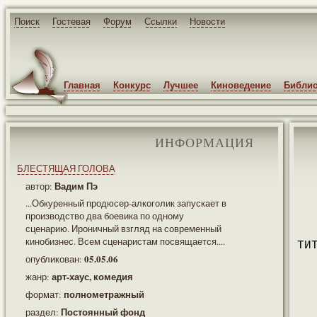
Поиск
Гостевая
Форум
Ссылки
Новости
Главная
Конкурс
Лучшее
Киноведение
Библио
ИНФОРМАЦИЯ
БЛЕСТЯЩАЯ ГОЛОВА
Вадим Пэ
автор:
...Обкуренный продюсер-алкоголик запускает в
производство два боевика по одному
сценарию. Ироничный взгляд на современный
кинобизнес. Всем сценаристам посвящается....
ТИ
05.05.06
опубликован:
арт-хаус, комедия
жанр:
полнометражный
формат:
Постоянный фонд
раздел: