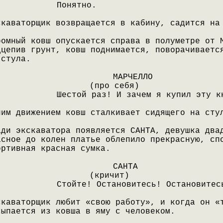
Понятно.
скаваторщик возвращается в кабину, садится на
ромный ковш опускается справа в полуметре от 
дцепив грунт, ковш поднимается, поворачиваетс
 стула.
МАРЧЕЛЛО
(про себя)
Шестой раз! И зачем я купил эту к
ним движением ковш сталкивает сидящего на сту
ади экскаватора появляется САНТА, девушка два
асное до колен платье облепило прекрасную, сп
ортивная красная сумка.
САНТА
(кричит)
Стойте! Остановитесь! Остановитес
скаваторщик любит «свою работу», и когда он «
сыпается из ковша в яму с человеком.