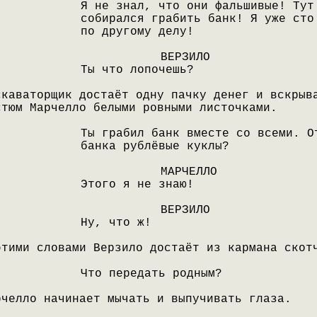
Я не знал, что они фальшивые! Тут
собирался грабить банк! Я уже сто
по другому делу!
ВЕРЗИЛО
Ты что лопочешь?
скаваторщик достаёт одну пачку денег и вскрыв
стюм Марчелло белыми ровными листочками.
Ты грабил банк вместе со всеми. О
банка рублёвые куклы?
МАРЧЕЛЛО
Этого я не знаю!
ВЕРЗИЛО
Ну, что ж!
этими словами Верзило достаёт из кармана скот
Что передать родным?
рчелло начинает мычать и выпучивать глаза.