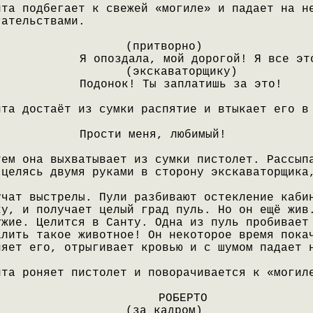
нта подбегает к свежей «могиле» и падает на н
гательствами.
(притворно)
Я опоздала, мой дорогой! Я все эт
(экскаваторщику)
Подонок! Ты заплатишь за это!
нта достаёт из сумки распятие и втыкает его в
Прости меня, любимый!
тем она выхватывает из сумки пистолет. Рассып
 целясь двумя руками в сторону экскаваторщика
учат выстрелы. Пули разбивают остекление каби
ку, и получает целый град пуль. Но он ещё жив
ужие. Целится в Санту. Одна из пуль пробивает
алить такое животное! Он некоторое время пока
няет его, отрыгивает кровью и с шумом падает 
нта роняет пистолет и поворачивается к «могил
РОБЕРТО
(за кадром)