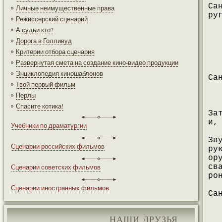
Са
Личные неимущественные права
ру
Режиссерский сценарий
А судьи кто?
Дорога в Голливуд
Критерии отбора сценария
Развернутая смета на создание кино-видео продукции
Энциклопедия киношаблонов
Са
Твой первый фильм
Перлы
Спасите котика!
За
и,
Учебники по драматургии
Зв
Сценарии российских фильмов
ру
ор
Сценарии советских фильмов
св
ро
Сценарии иностранных фильмов
Са
НАШИ ДРУЗЬЯ