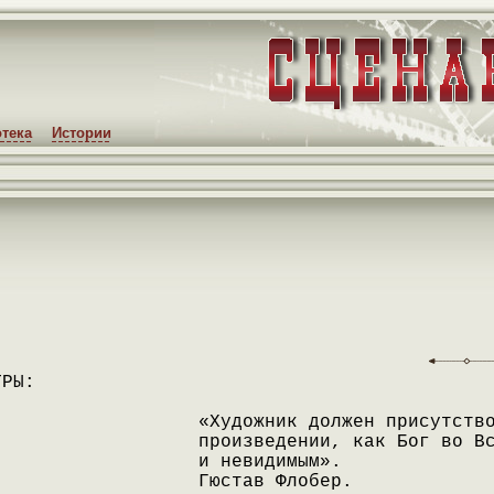
тека
Истории
ТРЫ:
«Художник должен присутств
произведении, как Бог во В
и невидимым».
Гюстав Флобер.