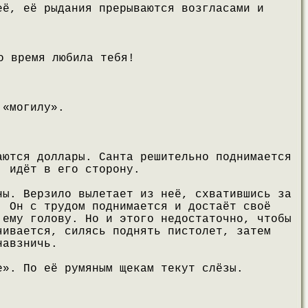
её, её рыдания прерываются возгласами и
о время любила тебя!
 «могилу».
аются доллары. Санта решительно поднимается
, идёт в его сторону.
ны. Верзило вылетает из неё, схватившись за
. Он с трудом поднимается и достаёт своё
 ему голову. Но и этого недостаточно, чтобы
чивается, силясь поднять пистолет, затем
навзничь.
е». По её румяным щекам текут слёзы.