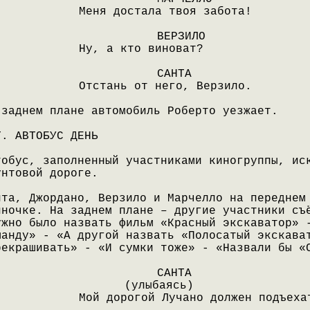
Меня достала твоя забота!
ВЕРЗИЛО
Ну, а кто виноват?
САНТА
Отстань от него, Верзило.
 заднем плане автомобиль Роберто уезжает.
Т. АВТОБУС ДЕНЬ
тобус, заполненный участниками киногруппы, ис
унтовой дороге.
нта, Джордано, Верзило и Марчелло на переднем
иночке. На заднем плане – другие участники съ
ужно было назвать фильм «Красный экскаватор» 
манду» - «А другой назвать «Полосатый экскава
рекрашивать» - «И сумки тоже» - «Назвали бы «
САНТА
(улыбаясь)
Мой дорогой Лучано должен подъеха