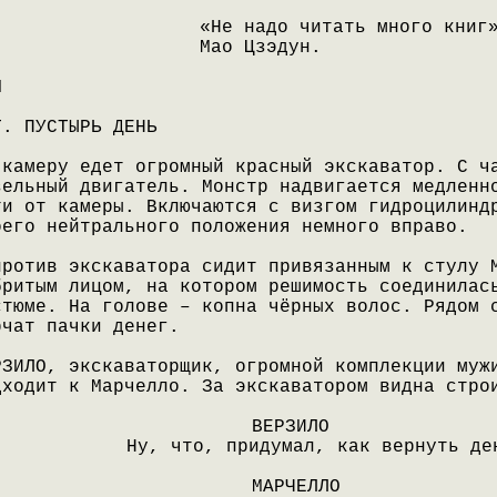
«Не надо читать много книг
Мао Цзэдун.
М
Т. ПУСТЫРЬ ДЕНЬ
 камеру едет огромный красный экскаватор. С ч
зельный двигатель. Монстр надвигается медленн
ти от камеры. Включаются с визгом гидроцилинд
оего нейтрального положения немного вправо.
против экскаватора сидит привязанным к стулу 
бритым лицом, на котором решимость соединилас
стюме. На голове – копна чёрных волос. Рядом 
рчат пачки денег.
РЗИЛО, экскаваторщик, огромной комплекции муж
дходит к Марчелло. За экскаватором видна стро
ВЕРЗИЛО
Ну, что, придумал, как вернуть де
МАРЧЕЛЛО