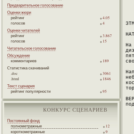
Предварительное голосование
Оценки жюри
рейтинг
4.05
голосов
4
ЗТ
Оценки читателей
НА
рейтинг
3.867
голосов
15
На
Читательское голосование
ди
Обсуждение
пя
комментариев
189
св
Статистика скачиваний
На
.doc
3061
не
.html
1846
ко
Текст сценария
то
рейтинг популярности
95
ВЕ
по
КОНКУРС СЦЕНАРИЕВ
Постоянный фонд
полнометражные
12
короткометражные
9