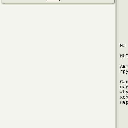
На
ИН
Ав
гр
Са
од
«Н
ко
пе