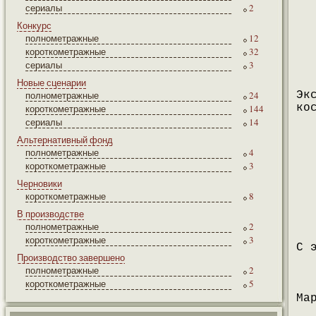
сериалы
2
Конкурс
полнометражные
12
короткометражные
32
сериалы
3
Новые сценарии
полнометражные
24
Эк
ко
короткометражные
144
сериалы
14
Альтернативный фонд
полнометражные
4
короткометражные
3
Черновики
короткометражные
8
В производстве
полнометражные
2
короткометражные
3
С 
Производство завершено
полнометражные
2
короткометражные
5
Ма