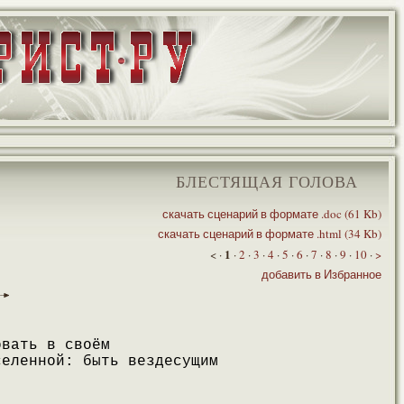
БЛЕСТЯЩАЯ ГОЛОВА
скачать сценарий в формате .doc (61 Kb)
скачать сценарий в формате .html (34 Kb)
1
< ·
·
2
·
3
·
4
·
5
·
6
·
7
·
8
·
9
·
10
·
>
добавить в Избранное
овать в своём
селенной: быть вездесущим