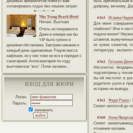
дешевых авиабилетов помогут вам
быть оригинальным в
спланировать отдых без лишних затрат.
доброму, вечному. Да
Nha Trang Beach Hotel
#363
Исаева Наде
Нячанг, Вьетнам
Для меня совершенно
озабочен? Или я наст
Отель не понравился.
подача жизни? Неужел
Даже в номере как бы
штампов, вымученных 
VIP было грязно и
из чужих сюжетов, то
дешевая обстановка. Завтраки никакие и
литературу - вытрите
каждый день одинаковые. Рядом масса
кафешек, но у них тоже не все в порядке с
санитарией. Антисанитария по ходу
#362
Гетьман Дени
вьетнамское "все". Пляж загажен...
Абсолютно бездарны
подсмотрены у похож
бы ей пистолет в ру
родители ушли в пра
ВХОД ДЛЯ ЖЮРИ
историю ни вывода.
Логин:
#361
Федя Рішко
/
Пароль:
Сюжет неплогой до чо
запомнить
#360
Анна Яворск
Сюжет захватывающи
отчаяния человек.