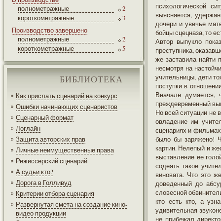
психологической си
полнометражные
2
выясняется, удержан
короткометражные
3
дочери и увечье мате
Производство завершено
бойцы сцецназа, то ес
полнометражные
2
Автор выпукло показ
короткометражные
5
преступника, оказавш
же заставила найти п
несмотря на настойчи
учительницы, дети то
БИБЛИОТЕКА
поступки в отношении
Вначале думается, 
Как прислать сценарий на конкурс
преждевременный выв
Ошибки начинающих сценаристов
Но всей ситуации не 
Сценарный формат
овладение им учите
Логлайн
сценариях и фильмах в
Защита авторских прав
было бы заряжено! Ч
картин. Нелепый и же
Личные неимущественные права
выставление ее голой
Режиссерский сценарий
содеять такое учите
А судьи кто?
виновата. Что это ж
Дорога в Голливуд
доведенный до абсур
словесной обвинитель
Критерии отбора сценария
кто есть кто, а узн
Развернутая смета на создание кино-
удивительная звуконе
видео продукции
не прибежал директор