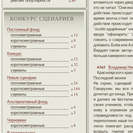
рейтинг популярности
80
вломиться через дверь
кто не читал "Онегин
действие происходит
время молча стоит пе
КОНКУРС СЦЕНАРИЕВ
действие происходит 
"особо одарённые" ко
Постоянный фонд
вроде "офанареть" 
полнометражные
12
говоить о современн
короткометражные
9
добавить Боба или Азу
сериалы
2
Вердикт таков: автор
Конкурс
больше камерного кино
полнометражные
12
короткометражные
32
#365
Владимир Не
сериалы
3
Красноярского края 
Новые сценарии
Последний звонок
полнометражные
24
Не скрою, сценарий 
короткометражные
144
Говорухин: мы все п
дочитал до конца. Пр
сериалы
14
и далеко не бестала
Альтернативный фонд
своих учеников, чтоб
полнометражные
4
живу в огромном ре
короткометражные
3
справедливости под 
Черновики
переполнено наше тел
короткометражные
8
легко помогает раск
вскрыть гнилое ну
В производстве