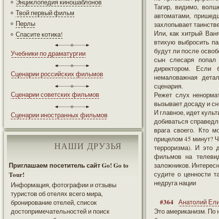
Энциклопедия киношаблонов
Тагир, видимо, волш
Твой первый фильм
автоматами, пришед
Перлы
захлопывает таинстве
Или, как хитрый Ваня
Спасите котика!
втихую выбросить пак
будут ли после освоб
Учебники по драматургии
сын слесаря попал 
директором. Если 
Сценарии российских фильмов
немаловажная детал
сценария.
Сценарии советских фильмов
Режет слух ненормат
вызывает досаду и сн
И главное, идет куль
Сценарии иностранных фильмов
добиваться справедли
врага своего. Кто 
прицелом 45 минут? Ч
НАШИ ДРУЗЬЯ
терроризма). И это 
фильмов на телевид
Приглашаем посетитель сайт Go! Go to
заложников. Интересно
Tour!
судите о ценности та
недруга нации
Информация, фотографии и отзывы
туристов об отелях всего мира,
#364
Анатолий Ел
бронирование отелей, список
достопримечательностей и поиск
Это американизм. По 