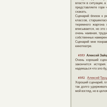
власти в ситуации, а
представляете горе 
скакать.
Сценарий близок к 
классов, старшеклас
тюремного жаргона 
вписывается, но это 
очень наивная, труд
собственных намерени
Сценарий мне понрав
кинотеатре.
#353
Алексей Зай
Очень хороший сцен
закончится история
надеешься что зло бу
#352
Алексей Труц
Хороший сценарий, пл
так долго удерживат
мой взгляд, но в цело