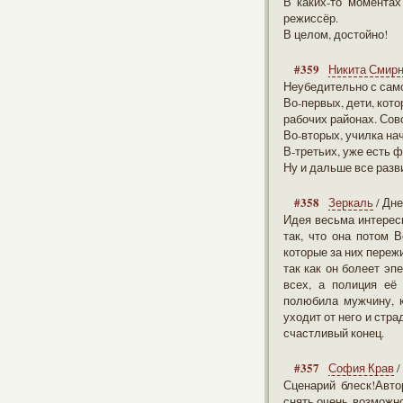
В каких-то моментах
режиссёр.
В целом, достойно!
#359
Никита Смир
Неубедительно с само
Во-первых, дети, кото
рабочих районах. Совс
Во-вторых, училка нач
В-третьих, уже есть 
Ну и дальше все разв
#358
Зеркаль
/ Дн
Идея весьма интересн
так, что она потом В
которые за них пережи
так как он болеет эп
всех, а полиция её 
полюбила мужчину, к
уходит от него и стр
счастливый конец.
#357
София Крав
/
Сценарий блеск!Авто
снять,очень возможн