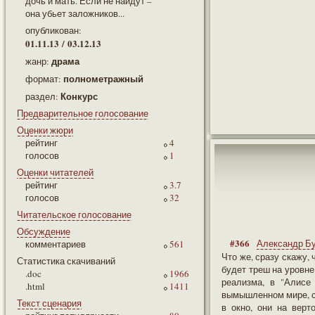
дочь и мать. Если не найдут –
она убьет заложников...
опубликован:
01.11.13 / 03.12.13
драма
жанр:
полнометражный
формат:
Конкурс
раздел:
Предварительное голосование
Оценки жюри
рейтинг
4
голосов
1
Оценки читателей
рейтинг
3.7
голосов
32
Читательское голосование
Обсуждение
#366
Александр Б
комментариев
561
Что же, сразу скажу,
Статистика скачиваний
будет треш на уровне
.doc
1966
реализма, в "Алисе
.html
1411
вымышленном мире, с
Текст сценария
в окно, они на вер