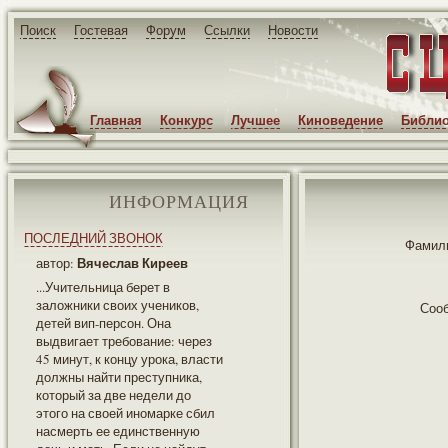
Поиск
Гостевая
Форум
Ссылки
Новости
Главная
Конкурс
Лучшее
Киноведение
Библио
ИНФОРМАЦИЯ
ПОСЛЕДНИЙ ЗВОНОК
Фамили
Вячеслав Киреев
автор:
...Учительница берет в
заложники своих учеников,
Соо
детей вип-персон. Она
выдвигает требование: через
45 минут, к концу урока, власти
должны найти преступника,
который за две недели до
этого на своей иномарке сбил
насмерть ее единственную