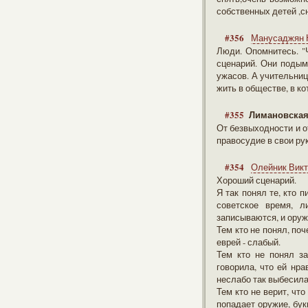
собственных детей ,с
#356
Манусаджян 
Люди. Опомнитесь. "
сценарий. Они подым
ужасов. А учительниц
жить в обществе, в ко
#355
Лимановская
От безвыходности и о
правосудие в свои ру
#354
Олейник Вик
Хороший сценарий.
Я так понял те, кто 
советское время, л
записываются, и оружи
Тем кто не понял, поч
еврей - слабый.
Тем кто не понял за
говорила, что ей нра
неслабо так выбесила 
Тем кто не верит, что
попадает оружие, бук