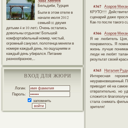
Akka Antedon
Бельдиби, Турция
#367
Азаров Миха
КРУТО!!!! Действите
Были в этом отеле в
сценарий даже просле
начале июля 2012
Как-то после такого 
семьей (с двумя
детьми 4 и 10 лет). Очень остались
довольны отдыхом! Большой
#366
Азаров Миха
комфортабельный номер, чистый,
Я не любитель Цоя, 
огромный санузел, полотенца меняли в
понравилось. Я помн
номере каждый день, по ощущниям и
жизнь лучше понимае
каждый день убирался. Питание
люди не любят талан
разнообразное,...
результат своей крас
#365
Наталия Руд
ВХОД ДЛЯ ЖЮРИ
Интересная героин
неуравновешенный. Пр
приводит её на самое
Логин:
отвратительно, но у
Пароль:
сложится благополучн
запомнить
стала снимать фильм
зрителя!