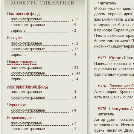
КОНКУРС СЦЕНАРИЕВ
/ читатель
Моё внимание привлё
Постоянный фонд
даром, хорошо, ярко
полнометражные
12
желания читать даль
короткометражные
9
следующее. Автор - т
в природе Серая Муха
сериалы
2
Пчела выбирает кра
Конкурс
более симпатичен? П
полнометражные
12
инстинкт самоутвержд
короткометражные
32
сериалы
3
#377
Юстас
/ Шант
Новые сценарии
Написано хорошо и л
полнометражные
24
сценарию не хватает 
короткометражные
144
был полным нужен смы
сериалы
14
#376
Лиховецкая 
Альтернативный фонд
полнометражные
4
Атмосферно. Крушени
есть все шансы обрест
короткометражные
3
Черновики
#375
Шевкунова А
короткометражные
8
читатель
В производстве
Автор дает поразит
полнометражные
2
человечность. Несмот
короткометражные
3
сцены насилия. Диал