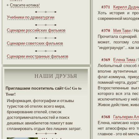
Спасите котика!
#371
Кирилл Дудн
Хоть история и про
Учебники по драматургии
современной молодеж
Сценарии российских фильмов
#370
Мия Тави
/ Н
Прочитала сценарий.
может, поэтому сл
Сценарии советских фильмов
"индеграунде"... как з
Сценарии иностранных фильмов
#369
Елена Тима
/
Любопытный способ п
вполне аутентичных
НАШИ ДРУЗЬЯ
флат-коммуна, прику
поминай черта, дура!" 
Приглашаем посетитель сайт Go! Go to
Второстепенные выг
которого вся эта пес
Tour!
исключительно у неё)
Информация, фотографии и отзывы
Живое действие, жива
туристов об отелях всего мира,
бронирование отелей, список
#368
Гальперин А
достопримечательностей и поиск
Елена, написано хорош
дешевых авиабилетов помогут вам
нет атмосферы его т
спланировать отдых без лишних затрат.
главное - это её мечт