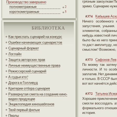
грязным закоулкам Пи
Производство завершено
зримо. Сценарию нуж
полнометражные
2
короткометражные
5
#374
Кабышев Аск
Ничего особенного 
запустения, уныния.
БИБЛИОТЕКА
элементов, собранны
нибудь известной лич
Как прислать сценарий на конкурс
было бы из него прин
Ошибки начинающих сценаристов
то даст амплитуду, н
Сценарный формат
смыслом? Возможно, н
Логлайн
#373
Защита авторских прав
Сафонов Лев
По моему так затяну
Личные неимущественные права
личности. И то особ
Режиссерский сценарий
заплатив. Нет динами
А судьи кто?
и только. В СССР был
Дорога в Голливуд
вот вот начнётся де
Критерии отбора сценария
#372
Татьяна Исма
Развернутая смета на создание кино-
Хорошее приключение.
видео продукции
смогли воссоздать а
Энциклопедия киношаблонов
формального отношен
Твой первый фильм
история.
Перлы