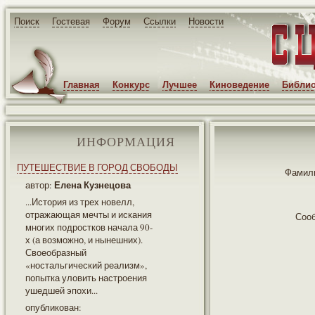
Поиск
Гостевая
Форум
Ссылки
Новости
Главная
Конкурс
Лучшее
Киноведение
Библио
ИНФОРМАЦИЯ
ПУТЕШЕСТВИЕ В ГОРОД СВОБОДЫ
Фамили
Елена Кузнецова
автор:
...История из трех новелл,
отражающая мечты и искания
Соо
многих подростков начала 90-
х (а возможно, и нынешних).
Своеобразный
«ностальгический реализм»,
попытка уловить настроения
ушедшей эпохи...
опубликован: