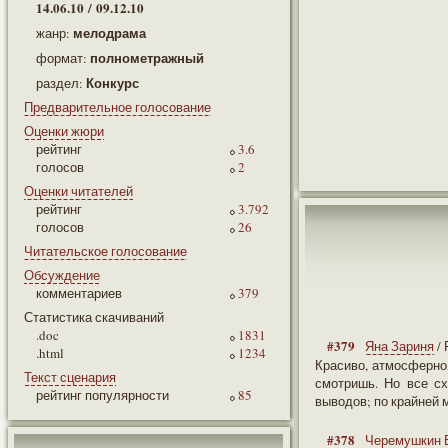
14.06.10 / 09.12.10
мелодрама
жанр:
полнометражный
формат:
Конкурс
раздел:
Предварительное голосование
Оценки жюри
рейтинг
3.6
голосов
2
Оценки читателей
рейтинг
3.792
голосов
26
Читательское голосование
Обсуждение
комментариев
379
Статистика скачиваний
.doc
1831
#379
Яна Зариня
/
.html
1234
Красиво, атмосферно,
Текст сценария
смотришь. Но все сх
рейтинг популярности
85
выводов; по крайней м
#378
Черемушкин 