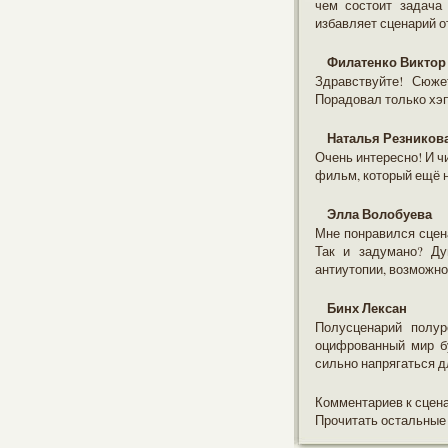
чем состоит задача 
избавляет сценарий от
Филатенко Виктор
Здравствуйте! Сюже
Порадовал только хэ
Наталья Резников
Очень интересно! И ч
фильм, который ещё н
Элла Волобуева
Мне понравился сцена
Так и задумано? Ду
антиутопии, возможно
Бинх Лексан
Полусценарий полур
оцифрованный мир б
сильно напрягаться дл
Комментариев к сцен
Прочитать остальные