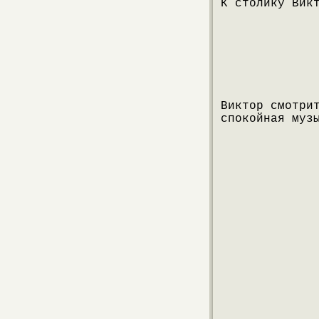
К столику Вик
Виктор смотри
спокойная муз