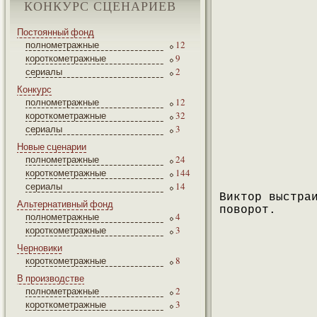
КОНКУРС СЦЕНАРИЕВ
Постоянный фонд
полнометражные
12
короткометражные
9
сериалы
2
Конкурс
полнометражные
12
короткометражные
32
сериалы
3
Новые сценарии
полнометражные
24
короткометражные
144
сериалы
14
Виктор выстра
Альтернативный фонд
поворот.
полнометражные
4
короткометражные
3
Черновики
короткометражные
8
В производстве
полнометражные
2
короткометражные
3