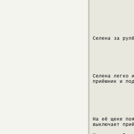
Селена за рул
Селена легко 
приёмник и по
На её щеке по
выключает при