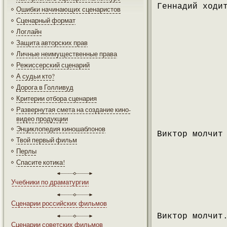
Геннадий ходи
Ошибки начинающих сценаристов
Сценарный формат
Логлайн
Защита авторских прав
Личные неимущественные права
Режиссерский сценарий
А судьи кто?
Дорога в Голливуд
Критерии отбора сценария
Развернутая смета на создание кино-
видео продукции
Энциклопедия киношаблонов
Виктор молчит
Твой первый фильм
Перлы
Спасите котика!
Учебники по драматургии
Сценарии российских фильмов
Виктор молчит
Сценарии советских фильмов