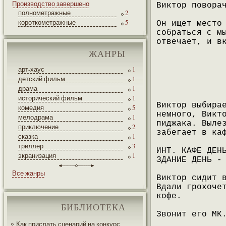
Производство завершено
Виктор повора
полнометражные
2
короткометражные
5
Он ищет место
собраться с м
отвечает, и в
ЖАНРЫ
арт-хаус
1
детский фильм
1
драма
1
исторический фильм
1
Виктор выбира
комедия
5
немного, Викт
мелодрама
1
пиджака. Выле
приключение
2
забегает в ка
сказка
1
триллер
3
ИНТ. КАФЕ ДЕН
экранизация
1
ЗДАНИЕ ДЕНЬ -
Все жанры
Виктор сидит 
Вдали грохоче
кофе.
БИБЛИОТЕКА
Звонит его МК
Как прислать сценарий на конкурс