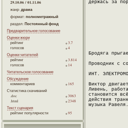
29.10.06 / 01.11.06
держась за по
драма
жанр:
полнометражный
формат:
Постоянный фонд
раздел:
Предварительное голосование
Оценки жюри
рейтинг
3.7
голосов
4
Бродяга прыга
Оценки читателей
рейтинг
3.814
Проводник с с
голосов
14
Читательское голосование
ИНТ. ЭЛЕКТРОМ
Обсуждение
комментариев
165
Виктор двигае
Ливень, работ
Статистика скачиваний
становится вс
.doc
3063
действия тран
.html
2348
музыка Равеля
Текст сценария
рейтинг популярности
95