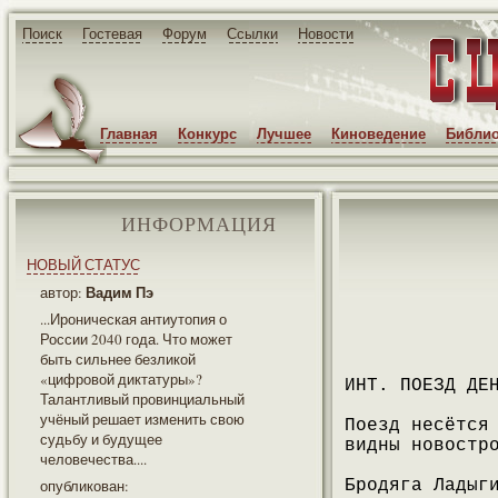
Поиск
Гостевая
Форум
Ссылки
Новости
Главная
Конкурс
Лучшее
Киноведение
Библио
ИНФОРМАЦИЯ
НОВЫЙ СТАТУС
Вадим Пэ
автор:
...Ироническая антиутопия о
России 2040 года. Что может
быть сильнее безликой
«цифровой диктатуры»?
ИНТ. ПОЕЗД ДЕ
Талантливый провинциальный
учёный решает изменить свою
Поезд несётся
судьбу и будущее
видны новостр
человечества....
опубликован:
Бродяга Ладыг