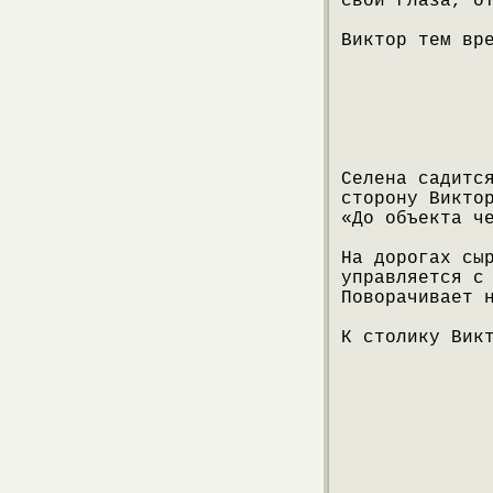
свои глаза, о
Виктор тем вр
Селена садитс
сторону Викто
«До объекта ч
На дорогах сы
управляется с
Поворачивает 
К столику Вик