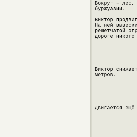
Вокруг – лес,
буржуазии.
Виктор продви
На ней вывеск
решетчатой ог
дороге никого
Виктор снижае
метров.
Двигается ещё