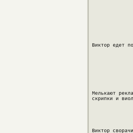
Виктор едет п
Мелькают рекл
скрипки и вио
Виктор сворач