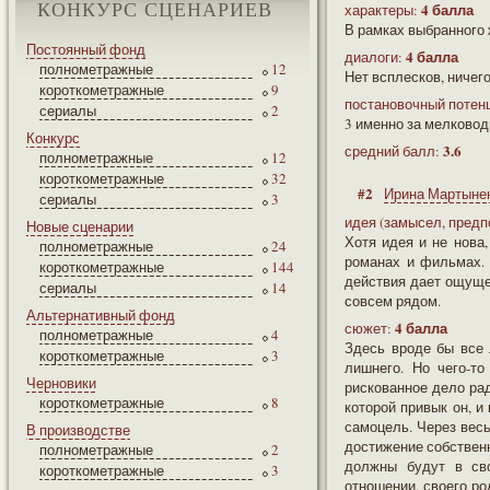
КОНКУРС СЦЕНАРИЕВ
4 балла
характеры:
В рамках выбранного 
Постоянный фонд
4 балла
диалоги:
полнометражные
12
Нет всплесков, ничего
короткометражные
9
постановочный потен
сериалы
2
3 именно за мелковод
Конкурс
3.6
средний балл:
полнометражные
12
короткометражные
32
#2
Ирина Мартыне
сериалы
3
идея (замысел, предп
Новые сценарии
Хотя идея и не нова
полнометражные
24
романах и фильмах. 
короткометражные
144
действия дает ощущен
сериалы
14
совсем рядом.
Альтернативный фонд
4 балла
сюжет:
полнометражные
4
Здесь вроде бы все 
короткометражные
3
лишнего. Но чего-то
Черновики
рискованное дело рад
короткометражные
8
которой привык он, и
самоцель. Через весь
В производстве
достижение собственн
полнометражные
2
должны будут в сво
короткометражные
3
отношении, своего ро