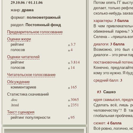
29.10.06 / 01.11.06
Потом опять ГГ высту
делает, только рефле
драма
жанр:
сколько-нибудь захв
полнометражный
формат:
3 балла
характеры:
Постоянный фонд
раздел:
В чем привлекательн
обиженный парень? У
Предварительное голосование
Селена – «пришла-взял
Оценки жюри
3 балла
диалоги:
рейтинг
3.7
Возможно, это был 
голосов
4
диалоги – это речи п
Оценки читателей
рейтинг
3.814
постановочный потен
голосов
14
Конечно, предлагайте
кому это нужно. Я бу
Читательское голосование
3
средний балл:
Обсуждение
комментариев
165
#3
Сашко
Статистика скачиваний
.doc
3065
идея (замысел, предп
.html
2351
Сделать всё, лишь р
человечеству"? В т
Текст сценария
глобальная проблема, 
рейтинг популярности
95
4 балла
сюжет:
Всё ровно, логично, н