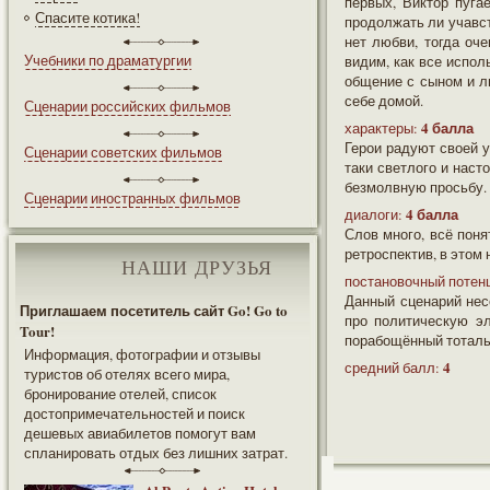
первых, Виктор пугае
Спасите котика!
продолжать ли учавст
нет любви, тогда оч
Учебники по драматургии
видим, как все испол
общение с сыном и л
себе домой.
Сценарии российских фильмов
4 балла
характеры:
Герои радуют своей у
Сценарии советских фильмов
таки светлого и наст
безмолвную просьбу.
Сценарии иностранных фильмов
4 балла
диалоги:
Слов много, всё поня
ретроспектив, в этом
НАШИ ДРУЗЬЯ
постановочный потен
Данный сценарий нес
Приглашаем посетитель сайт Go! Go to
про политическую эл
Tour!
порабощённый тотальн
Информация, фотографии и отзывы
4
средний балл:
туристов об отелях всего мира,
бронирование отелей, список
достопримечательностей и поиск
дешевых авиабилетов помогут вам
спланировать отдых без лишних затрат.