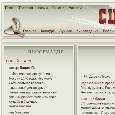
Поиск
Гостевая
Форум
Ссылки
Новости
Главная
Конкурс
Лучшее
Киноведение
Библио
ИНФОРМАЦИЯ
НОВЫЙ СТАТУС
Вадим Пэ
автор:
...Ироническая антиутопия о
#4
Дарья Лецко
России 2040 года. Что может
быть сильнее безликой
идея (замысел, предп
«цифровой диктатуры»?
Мир будущего. Есть м
Талантливый провинциальный
Честно признаться, и
учёный решает изменить свою
3 балла
сюжет:
судьбу и будущее
2/3 сценария герой хо
человечества....
малозначимые эпизод
опубликован:
привлекает. И его е