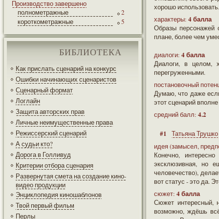
Производство завершено
хорошо использовать
полнометражные
2
4 балла
характеры:
короткометражные
5
Образы персонажей о
плане, более чем уме
БИБЛИОТЕКА
4 балла
диалоги:
Диалоги, в целом, 
Как прислать сценарий на конкурс
перегруженными.
Ошибки начинающих сценаристов
постановочный потен
Сценарный формат
Думаю, что даже есл
Логлайн
этот сценарий вполне
Защита авторских прав
4.2
средний балл:
Личные неимущественные права
Режиссерский сценарий
#1
Татьяна Трушко
А судьи кто?
идея (замысел, предп
Дорога в Голливуд
Конечно, интересно
эксклюзивная, но е
Критерии отбора сценария
человечество), делае
Развернутая смета на создание кино-
вот статус - это да. Э
видео продукции
4 балла
сюжет:
Энциклопедия киношаблонов
Сюжет интересный, н
Твой первый фильм
возможно, ждёшь всё
Перлы