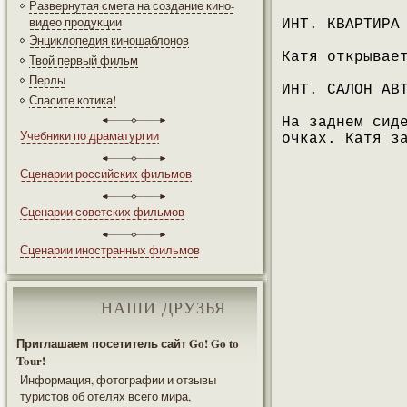
Развернутая смета на создание кино-
видео продукции
ИНТ. КВАРТИРА
Энциклопедия киношаблонов
Катя открывае
Твой первый фильм
Перлы
ИНТ. САЛОН АВ
Спасите котика!
На заднем сид
Учебники по драматургии
очках. Катя з
Сценарии российских фильмов
Сценарии советских фильмов
Сценарии иностранных фильмов
НАШИ ДРУЗЬЯ
Приглашаем посетитель сайт Go! Go to
Tour!
Информация, фотографии и отзывы
туристов об отелях всего мира,