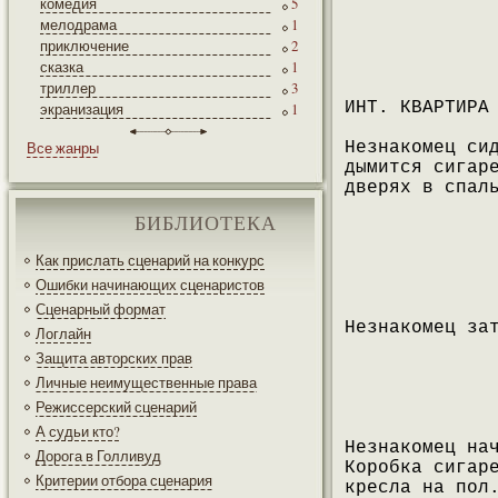
комедия
5
мелодрама
1
приключение
2
сказка
1
триллер
3
ИНТ. КВАРТИРА
экранизация
1
Все жанры
Незнакомец си
дымится сигар
дверях в спал
БИБЛИОТЕКА
Как прислать сценарий на конкурс
Ошибки начинающих сценаристов
Сценарный формат
Незнакомец за
Логлайн
Защита авторских прав
Личные неимущественные права
Режиссерский сценарий
А судьи кто?
Незнакомец на
Дорога в Голливуд
Коробка сигар
Критерии отбора сценария
кресла на пол