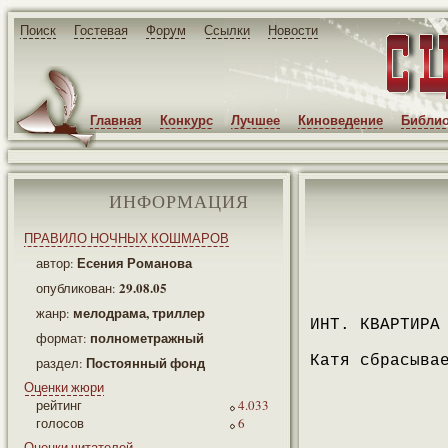
Поиск
Гостевая
Форум
Ссылки
Новости
Главная
Конкурс
Лучшее
Киноведение
Библио
ИНФОРМАЦИЯ
ПРАВИЛО НОЧНЫХ КОШМАРОВ
Есения Романова
автор:
29.08.05
опубликован:
мелодрама, триллер
жанр:
ИНТ. КВАРТИРА
полнометражный
формат:
Катя сбрасыва
Постоянный фонд
раздел:
Оценки жюри
рейтинг
4.033
голосов
6
Оценки читателей