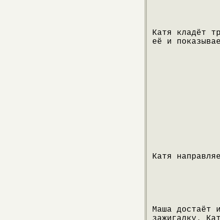
Катя кладёт т
её и показыва
Катя направля
Маша достаёт 
зажигалку. Ка