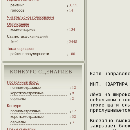
рейтинг
3.771
голосов
14
Читательское голосование
Обсуждение
комментариев
134
Статистика скачиваний
.html
2448
Текст сценария
рейтинг популярности
100
КОНКУРС СЦЕНАРИЕВ
Катя направля
Постоянный фонд
ИНТ. КВАРТИРА
полнометражные
12
короткометражные
9
Лёжа на широк
сериалы
2
небольшом сто
тихие шаги сл
Конкурс
прислушиваетс
полнометражные
12
короткометражные
32
Внезапно выск
сериалы
3
закрывает бло
Новые сценарии