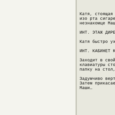
Катя, стоящая
изо рта сигар
незнакомце Ма
ИНТ. ЭТАЖ ДИР
Катя быстро у
ИНТ. КАБИНЕТ 
Заходит в сво
клавиатуры ст
папку на стол
Задумчиво вер
Затем прикаса
Маши…