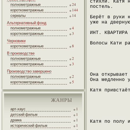
стихли. Катя 
полнометражные
24
постель.
короткометражные
144
сериалы
14
Берёт в руки 
уже на дверну
Альтернативный фонд
полнометражные
4
ИНТ. КВАРТИРА
короткометражные
3
Черновики
Волосы Кати р
короткометражные
8
В производстве
полнометражные
2
короткометражные
3
Производство завершено
Она открывает
полнометражные
2
Она медленно 
короткометражные
5
Катя привстаё
ЖАНРЫ
арт-хаус
1
детский фильм
1
драма
1
Катя по полу 
исторический фильм
1