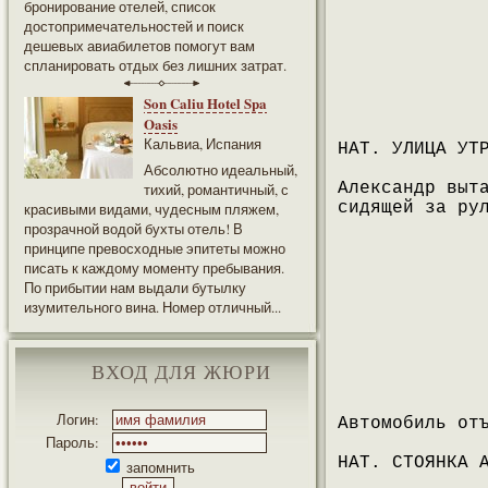
бронирование отелей, список
достопримечательностей и поиск
дешевых авиабилетов помогут вам
спланировать отдых без лишних затрат.
Son Caliu Hotel Spa
Oasis
Кальвиа, Испания
НАТ. УЛИЦА УТ
Абсолютно идеальный,
Александр выт
тихий, романтичный, с
сидящей за ру
красивыми видами, чудесным пляжем,
прозрачной водой бухты отель! В
принципе превосходные эпитеты можно
писать к каждому моменту пребывания.
По прибытии нам выдали бутылку
изумительного вина. Номер отличный...
ВХОД ДЛЯ ЖЮРИ
Логин:
Автомобиль от
Пароль:
НАТ. СТОЯНКА 
запомнить