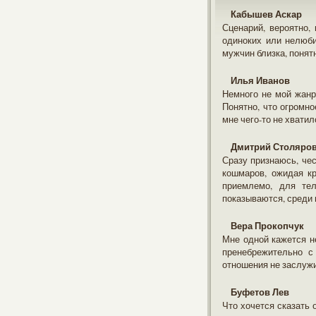
Кабышев Аскар
Сценарий, вероятно,
одиноких или нелюби
мужчин близка, понят
Илья Иванов
Немного не мой жанр
Понятно, что огромно
мне чего-то не хвати
Дмитрий Столяро
Сразу признаюсь, че
кошмаров, ожидая к
приемлемо, для те
показываются, среди 
Вера Прокопчук
Мне одной кажется не
пренебрежительно с
отношения не заслужил
Буфетов Лев
Что хочется сказать 