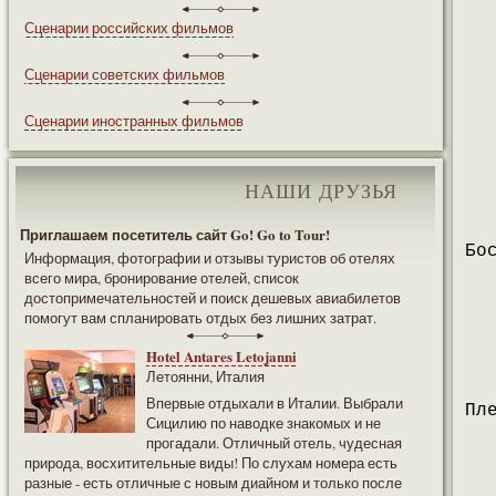
Сценарии российских фильмов
Сценарии советских фильмов
Сценарии иностранных фильмов
НАШИ ДРУЗЬЯ
Приглашаем посетитель сайт Go! Go to Tour!
Бо
Информация, фотографии и отзывы туристов об отелях
всего мира, бронирование отелей, список
достопримечательностей и поиск дешевых авиабилетов
помогут вам спланировать отдых без лишних затрат.
Hotel Antares Letojanni
Летоянни, Италия
Впервые отдыхали в Италии. Выбрали
Пл
Сицилию по наводке знакомых и не
прогадали. Отличный отель, чудесная
природа, восхитительные виды! По слухам номера есть
разные - есть отличные с новым диайном и только после