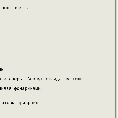
 понт взять.
ЧЬ
а и дверь. Вокруг склада пустошь.
чивая фонариками.
ертовы призраки!