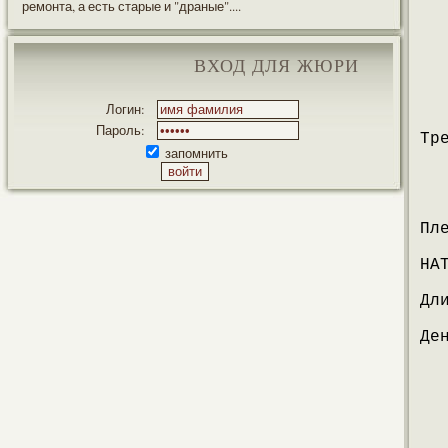
ремонта, а есть старые и "драные"....
ВХОД ДЛЯ ЖЮРИ
Логин:
Пароль:
Тр
запомнить
Пл
НА
Дл
Де