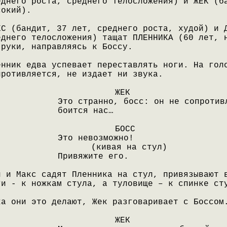
еднего роста, среднего телосложения) и ЖЕК (б
сокий).
КС (бандит, 37 лет, среднего роста, худой) и 
еднего телосложения) тащат ПЛЕННИКА (60 лет, 
 руки, направляясь к Боссу.
енник едва успевает переставлять ноги. На гол
противляется, не издает ни звука.
ЖЕК
Это странно, босс: он не сопротив
боится нас…
БОСС
Это невозможно!
(кивая на стул)
Привяжите его.
н и Макс садят Пленника на стул, привязывают 
ги - к ножкам стула, а туловище – к спинке ст
ка они это делают, Жек разговаривает с Боссом
ЖЕК