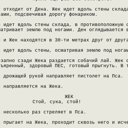
к отходит от Дена. Жек идет вдоль стены склад
гами, подсвечивая дорогу фонариком.
н идет вдоль стены склада, в противоположную 
матривает землю под ногами. Ден оглядывается 
н и Жек находятся в 30-ти метрах друг от друг
к идет вдоль стены, осматривая землю под нога
езапно сзади Жека раздается собачий лай. Жек 
зъяренный, здоровый ПЕС, готовый прыгнуть. В 
к дрожащей рукой направляет пистолет на Пса.
с направляется на Жека.
ЖЕК
Стой, сука, стой!
к несколько раз стреляет в Пса.
с прыгает на Жека, проходит сквозь него и исч