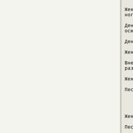
Же
но
Де
ос
Де
Же
Вн
ра
Же
Пе
Же
Пе