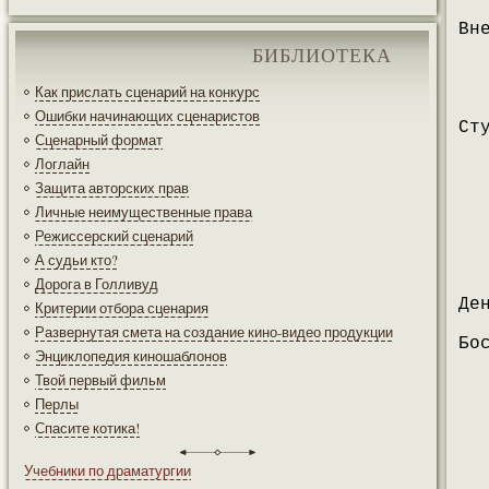
Вн
БИБЛИОТЕКА
Как прислать сценарий на конкурс
Ошибки начинающих сценаристов
Ст
Сценарный формат
Логлайн
Защита авторских прав
Личные неимущественные права
Режиссерский сценарий
А судьи кто?
Дорога в Голливуд
Де
Критерии отбора сценария
Развернутая смета на создание кино-видео продукции
Бо
Энциклопедия киношаблонов
Твой первый фильм
Перлы
Спасите котика!
Учебники по драматургии