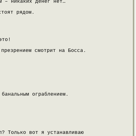
м – никаких денег нет…
стоят рядом.
это!
 презрением смотрит на Босса.
 банальным ограблением.
л? Только вот я устанавливаю