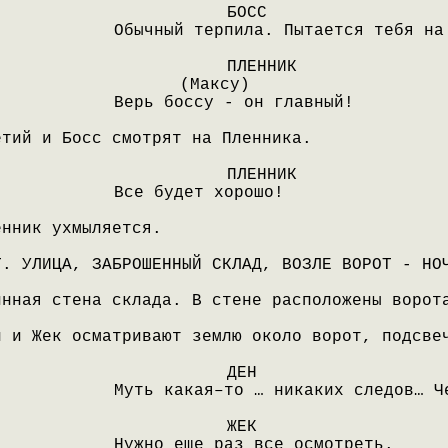
БОСС
Обычный терпила. Пытается тебя на
ПЛЕННИК
(Максу)
Верь боссу - он главный!
етий и Босс смотрят на Пленника.
ПЛЕННИК
Все будет хорошо!
енник ухмыляется.
Т. УЛИЦА, ЗАБРОШЕННЫЙ СКЛАД, ВОЗЛЕ ВОРОТ - НО
инная стена склада. В стене расположены ворот
н и Жек осматривают землю около ворот, подсве
ДЕН
Муть какая–то … никаких следов… Ч
ЖЕК
Нужно еще раз все осмотреть.