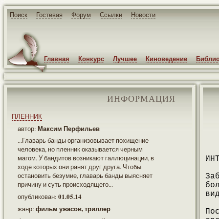
Поиск
Гостевая
Форум
Ссылки
Новости
Главная
Конкурс
Лучшее
Киноведение
Библио
ИНФОРМАЦИЯ
ПЛЕННИК
Максим Перфильев
автор:
...Главарь банды организовывает похищение
человека, но пленник оказывается черным
магом. У бандитов возникают галлюцинации, в
ИН
ходе которых они ранят друг друга. Чтобы
остановить безумие, главарь банды выясняет
За
причину и суть происходящего...
бо
ви
01.05.14
опубликован:
фильм ужасов, триллер
жанр:
По