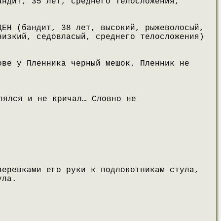
андит, 35 лет, среднего телосложения,
ДЕН (бандит, 38 лет, высокий, рыжеволосый,
низкий, седовласый, среднего телосложения)
ове у Пленника черный мешок. Пленник не
лялся и не кричал… Словно не
веревками его руки к подлокотникам стула,
ула.
.