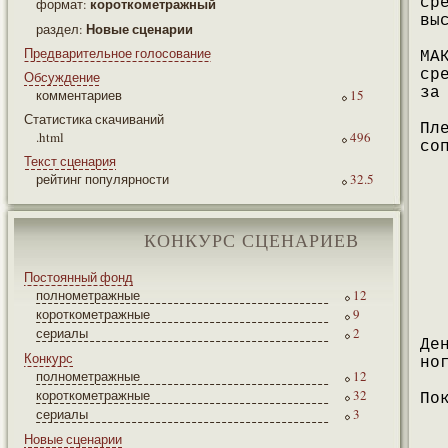
короткометражный
ср
формат:
вы
Новые сценарии
раздел:
Предварительное голосование
МА
ср
Обсуждение
за
комментариев
15
Статистика скачиваний
Пл
.html
496
со
Текст сценария
рейтинг популярности
32.5
КОНКУРС СЦЕНАРИЕВ
Постоянный фонд
полнометражные
12
короткометражные
9
сериалы
2
Де
Конкурс
но
полнометражные
12
короткометражные
32
По
сериалы
3
Новые сценарии