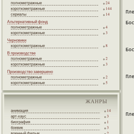
полнометражные
24
короткометражные
144
Пл
сериалы
14
Альтернативный фонд
Бо
полнометражные
4
короткометражные
3
Черновики
короткометражные
8
Бо
В производстве
полнометражные
2
короткометражные
3
Производство завершено
полнометражные
2
Пл
короткометражные
5
ЖАНРЫ
анимация
14
Пл
арт-хаус
3
биография
1
боевик
3
военный фильм
2