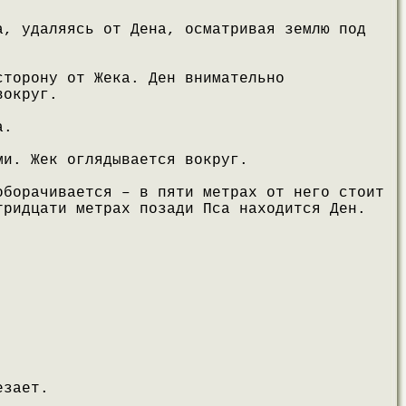
а, удаляясь от Дена, осматривая землю под
сторону от Жека. Ден внимательно
вокруг.
а.
ми. Жек оглядывается вокруг.
оборачивается – в пяти метрах от него стоит
тридцати метрах позади Пса находится Ден.
езает.