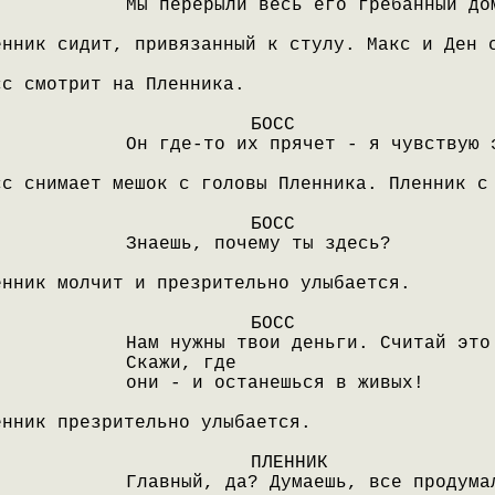
Мы перерыли весь его гребанный до
енник сидит, привязанный к стулу. Макс и Ден 
сс смотрит на Пленника.
БОСС
Он где-то их прячет - я чувствую 
сс снимает мешок с головы Пленника. Пленник с
БОСС
Знаешь, почему ты здесь?
енник молчит и презрительно улыбается.
БОСС
Нам нужны твои деньги. Считай это
Скажи, где
они - и останешься в живых!
енник презрительно улыбается.
ПЛЕННИК
Главный, да? Думаешь, все продума