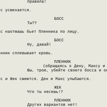
правила!
сс усмехается.
БОСС
Ты??
сс наотмашь бьет Пленника по лицу.
БОСС
Ну, давай!
енник сплевывает кровь.
ПЛЕННИК
(обращаясь к Дену, Максу и
Вы, трое, убейте своего босса и о
сс и Жек смеются. Ден и Макс улыбаются.
ЖЕК
Что ты несешь!?
ПЛЕННИК
Других вариантов нет!