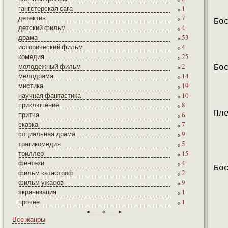
гангстерская сага
1
детектив
7
Бо
детский фильм
4
драма
53
исторический фильм
4
комедия
25
молодежный фильм
2
Бо
мелодрама
14
мистика
19
научная фантастика
10
приключение
8
Пл
притча
6
сказка
7
социальная драма
9
трагикомедия
5
триллер
15
фентези
4
Бо
фильм катастроф
2
фильм ужасов
9
экранизация
1
прочее
1
Все жанры