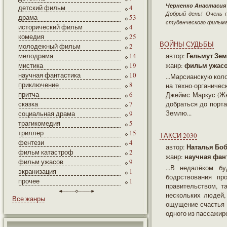
Черненко Анастасия
детский фильм
4
Добрый день! Очень 
драма
53
студенческого фильм
исторический фильм
4
комедия
25
ВОЙНЫ СУДЬБЫ
молодежный фильм
2
Гельмут Зе
мелодрама
14
автор:
фильм ужасо
мистика
19
жанр:
научная фантастика
10
...Марсианскую кол
приключение
8
на техно-органичес
притча
6
Джеймс Маркус (Жн
сказка
7
добраться до порта
Землю...
социальная драма
9
трагикомедия
5
триллер
15
ТАКСИ 2030
фентези
4
Наталья Бо
автор:
фильм катастроф
2
научная фан
жанр:
фильм ужасов
9
...В недалёком б
экранизация
1
бодрствования пр
прочее
1
правительством, т
нескольких людей,
Все жанры
ощущение счастья 
одного из пассажиро