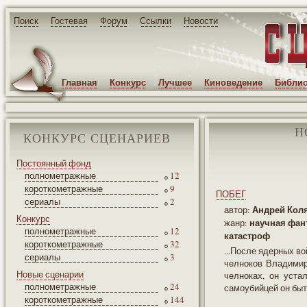
Поиск
Гостевая
Форум
Ссылки
Новости
Главная
Конкурс
Лучшее
Киноведение
Библио
Н
КОНКУРС СЦЕНАРИЕВ
Постоянный фонд
полнометражные
12
короткометражные
9
ПОБЕГ
сериалы
2
Андрей Кол
автор:
Конкурс
научная фан
жанр:
полнометражные
12
катастроф
короткометражные
32
...После ядерных в
сериалы
3
челноков Владимир
Новые сценарии
челноках, он уста
полнометражные
24
самоубийцей он быть
короткометражные
144