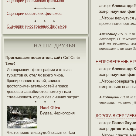
Сценарии российских фильмов
Александр 
автор:
научная фан
жанр:
Сценарии советских фильмов
...Чтобы вернуться
временного портала
Сценарии иностранных фильмов
Александр
/ 21.12.16 01
Зачастую, ГГ не может
всё же решается вой
НАШИ ДРУЗЬЯ
справился, и не знал 
Приглашаем посетитель сайт Go! Go to
НЕПРОВЕРЕННЫЕ Р
Tour!
Александр 
автор:
Информация, фотографии и отзывы
научная фан
жанр:
туристов об отелях всего мира,
бронирование отелей, список
...Чтобы совершить
достопримечательностей и поиск
смертельно опасный
дешевых авиабилетов помогут вам
спланировать отдых без лишних затрат.
А Кобицкий
/ 12.01.16 2
что есть - то есть )))
Hotel Oliva
Будва, Черногория
ДОРОГА В СЕРГИЕВ
Павел Якун
автор:
детектив, др
жанр:
Чисто,приветливо,удобно,сытно. Нам
...Чтобы спасти м