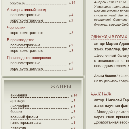
сериалы
14
Андрей
/ 8.05.22 17:24
У сценария плохо выр
Альтернативный фонд
магнат живет в челове
полнометражные
4
столько лет? Как мо
светолет? Сеттинг
короткометражные
3
бластер, вместо банда
Черновики
короткометражные
8
ОДНАЖДЫ В ГОРАХ
В производстве
Мария Адаш
автор:
полнометражные
2
триллер, фи
жанр:
короткометражные
3
...Беспечный балаг
Производство завершено
сталкиваются с н
полнометражные
2
последним героем, 
короткометражные
5
Алиса Вишня
/ 4.01.20 
Не понравилось совер
ЖАНРЫ
ЦЕЛИТЕЛЬ
анимация
14
Николай Те
автор:
арт-хаус
3
научная фан
жанр:
биография
1
боевик
3
...Молодой целител
военный фильм
2
через свои принци
Доработанная версия
гангстерская сага
1
детектив
7