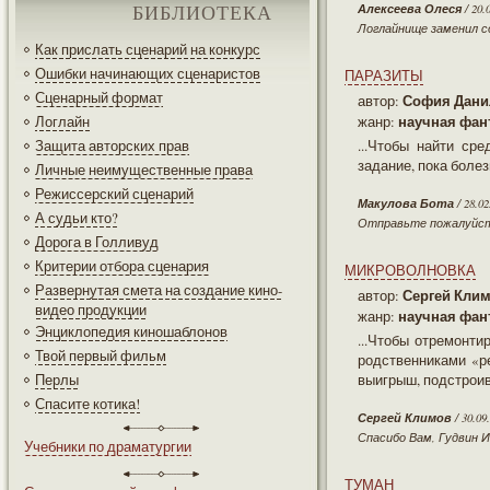
Алексеева Олеся
/ 20.
БИБЛИОТЕКА
Логлайнище заменил с
Как прислать сценарий на конкурс
Ошибки начинающих сценаристов
ПАРАЗИТЫ
Сценарный формат
София Дани
автор:
научная фант
Логлайн
жанр:
Защита авторских прав
...Чтобы найти ср
задание, пока болез
Личные неимущественные права
Режиссерский сценарий
Макулова Бота
/ 28.02
А судьи кто?
Отправьте пожалуйста
Дорога в Голливуд
Критерии отбора сценария
МИКРОВОЛНОВКА
Развернутая смета на создание кино-
Сергей Кли
автор:
видео продукции
научная фан
жанр:
Энциклопедия киношаблонов
...Чтобы отремонт
Твой первый фильм
родственниками «р
Перлы
выигрыш, подстрои
Спасите котика!
Сергей Климов
/ 30.09
Спасибо Вам, Гудвин И
Учебники по драматургии
ТУМАН