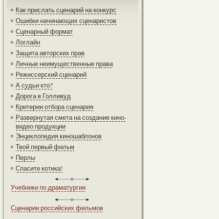
Как прислать сценарий на конкурс
Ошибки начинающих сценаристов
Сценарный формат
Логлайн
Защита авторских прав
Личные неимущественные права
Режиссерский сценарий
А судьи кто?
Дорога в Голливуд
Критерии отбора сценария
Развернутая смета на создание кино-
видео продукции
Энциклопедия киношаблонов
Твой первый фильм
Перлы
Спасите котика!
Учебники по драматургии
Сценарии российских фильмов