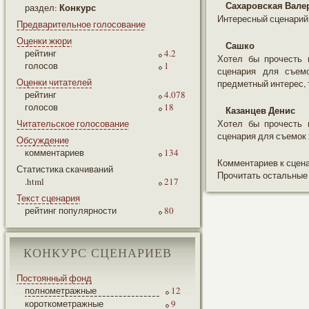
Сахаровская Вале
Конкурс
раздел:
Интересный сценари
Предварительное голосование
Оценки жюри
Сашко
рейтинг
4.2
Хотел бы прочесть
голосов
1
сценария для съемо
Оценки читателей
предметный интерес, 
рейтинг
4.078
голосов
18
Казанцев Денис
Читательское голосование
Хотел бы прочесть
сценария для съемок
Обсуждение
комментариев
134
Комментариев к сцен
Статистика скачиваний
Прочитать остальные
.html
217
Текст сценария
рейтинг популярности
80
КОНКУРС СЦЕНАРИЕВ
Постоянный фонд
полнометражные
12
короткометражные
9