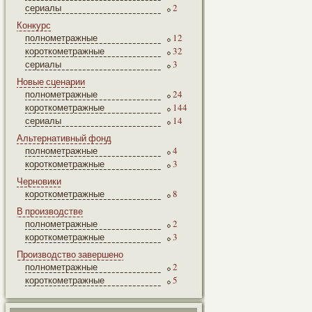
сериалы
2
Конкурс
полнометражные
12
короткометражные
32
сериалы
3
Новые сценарии
полнометражные
24
короткометражные
144
сериалы
14
Альтернативный фонд
полнометражные
4
короткометражные
3
Черновики
короткометражные
8
В производстве
полнометражные
2
короткометражные
3
Производство завершено
полнометражные
2
короткометражные
5