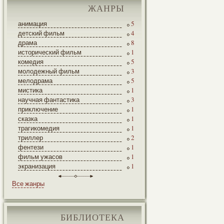
ЖАНРЫ
анимация
5
детский фильм
4
драма
8
исторический фильм
1
комедия
5
молодежный фильм
3
мелодрама
5
мистика
1
научная фантастика
3
приключение
1
сказка
1
трагикомедия
1
триллер
2
фентези
1
фильм ужасов
1
экранизация
1
Все жанры
БИБЛИОТЕКА