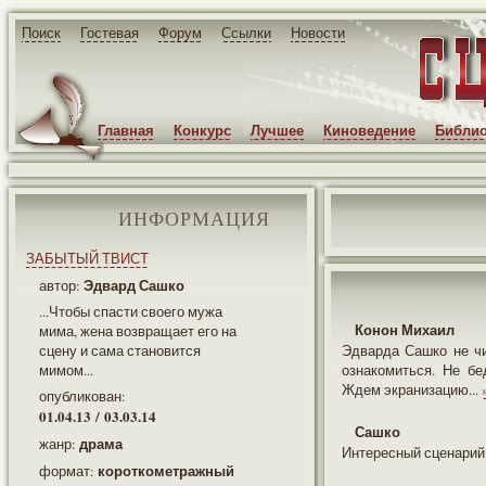
Поиск
Гостевая
Форум
Ссылки
Новости
Главная
Конкурс
Лучшее
Киноведение
Библио
ИНФОРМАЦИЯ
ЗАБЫТЫЙ ТВИСТ
Эдвард Сашко
автор:
...Чтобы спасти своего мужа
Конон Михаил
мима, жена возвращает его на
сцену и сама становится
Эдварда Сашко не чит
мимом...
ознакомиться. Не бе
Ждем экранизацию...
опубликован:
01.04.13 / 03.03.14
Сашко
драма
жанр:
Интересный сценарий 
короткометражный
формат: