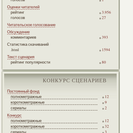
Оценки читателей
рейтинг
3.956
голосов
27
Читательское голосование
Обсуждение
комментариев
393
Статистика скачиваний
.html
1594
Текст сценария
рейтинг популярности
80
КОНКУРС СЦЕНАРИЕВ
Постоянный фонд
полнометражные
12
короткометражные
9
сериалы
2
Конкурс
полнометражные
12
короткометражные
32
сериалы
3