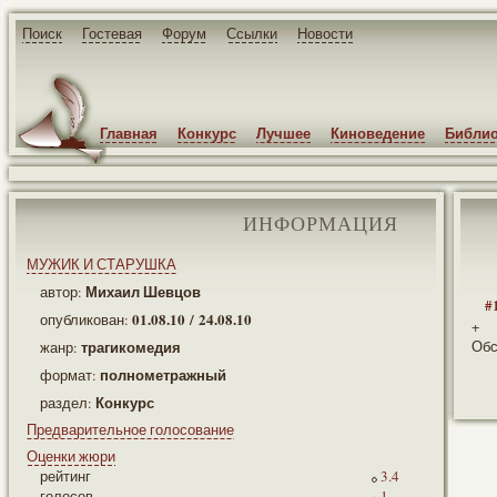
Поиск
Гостевая
Форум
Ссылки
Новости
Главная
Конкурс
Лучшее
Киноведение
Библио
ИНФОРМАЦИЯ
МУЖИК И СТАРУШКА
Михаил Шевцов
автор:
#
01.08.10 / 24.08.10
опубликован:
+
трагикомедия
Об
жанр:
полнометражный
формат:
Конкурс
раздел:
Предварительное голосование
Оценки жюри
рейтинг
3.4
голосов
1