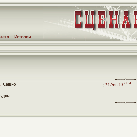
тека
Истории
1
Сашко
21:04
24 Авг. 10
судим