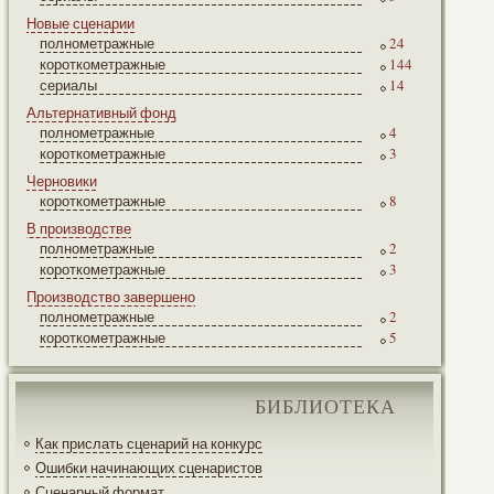
Новые сценарии
полнометражные
24
короткометражные
144
сериалы
14
Альтернативный фонд
полнометражные
4
короткометражные
3
Черновики
короткометражные
8
В производстве
полнометражные
2
короткометражные
3
Производство завершено
полнометражные
2
короткометражные
5
БИБЛИОТЕКА
Как прислать сценарий на конкурс
Ошибки начинающих сценаристов
Сценарный формат