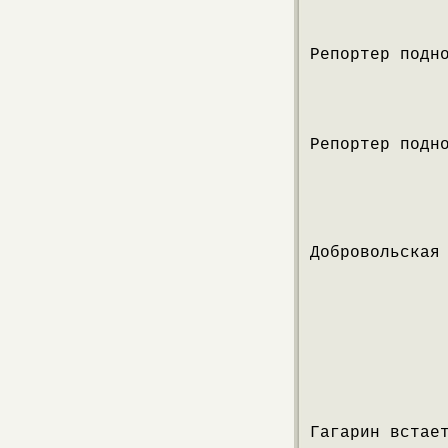
Репортер подн
Репортер подн
Добровольская
Гагарин встае