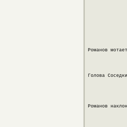
Романов мотае
Голова Соседк
Романов накло