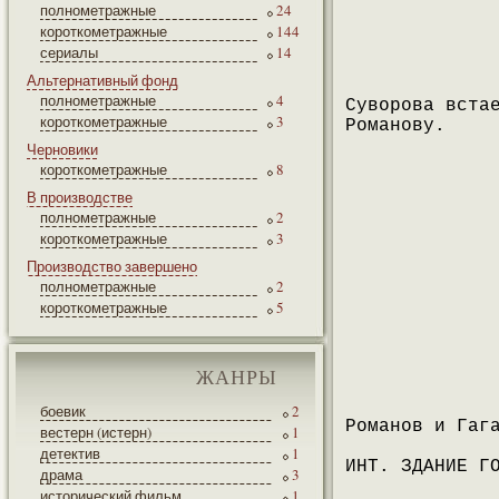
полнометражные
24
короткометражные
144
сериалы
14
Альтернативный фонд
полнометражные
4
Суворова вста
короткометражные
3
Романову.
Черновики
короткометражные
8
В производстве
полнометражные
2
короткометражные
3
Производство завершено
полнометражные
2
короткометражные
5
ЖАНРЫ
боевик
2
Романов и Гаг
вестерн (истерн)
1
детектив
1
ИНТ. ЗДАНИЕ Г
драма
3
исторический фильм
1