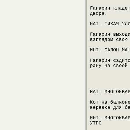
Гагарин кладе
двора.
НАТ. ТИХАЯ УЛ
Гагарин выход
взглядом свою
ИНТ. САЛОН МА
Гагарин садит
рану на своей
НАТ. МНОГОКВА
Кот на балкон
веревке для б
ИНТ. МНОГОКВА
УТРО