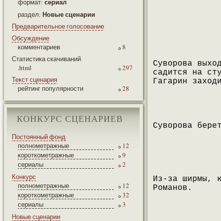
сериал
формат:
Новые сценарии
раздел:
Предварительное голосование
Обсуждение
комментариев
8
Статистика скачиваний
Суворова выхо
.html
297
садится на ст
Текст сценария
Гагарин заход
рейтинг популярности
28
КОНКУРС СЦЕНАРИЕВ
Суворова бере
Постоянный фонд
полнометражные
12
короткометражные
9
сериалы
2
Конкурс
Из-за ширмы, 
полнометражные
12
Романов.
короткометражные
32
сериалы
3
Новые сценарии