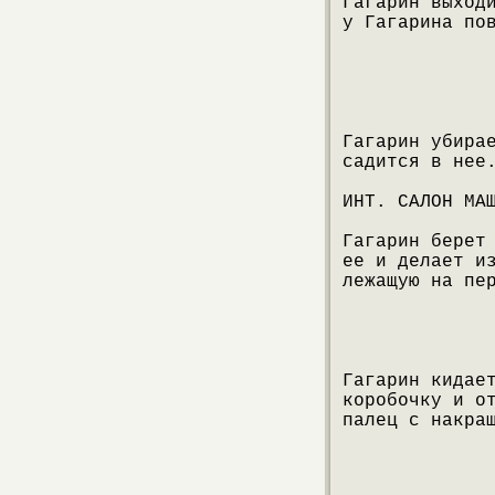
Гагарин выход
у Гагарина по
Гагарин убира
садится в нее
ИНТ. САЛОН МА
Гагарин берет
ее и делает и
лежащую на пе
Гагарин кидае
коробочку и о
палец с накра