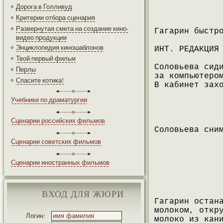
Дорога в Голливуд
Критерии отбора сценария
Развернутая смета на создание кино-
Гагарин быстр
видео продукции
Энциклопедия киношаблонов
ИНТ. РЕДАКЦИЯ
Твой первый фильм
Соловьева сид
Перлы
за компьютеро
Спасите котика!
В кабинет зах
Учебники по драматургии
Сценарии российских фильмов
Соловьева сни
Сценарии советских фильмов
Сценарии иностранных фильмов
ВХОД ДЛЯ ЖЮРИ
Гагарин остан
молоком, откр
Логин:
молоко из кан