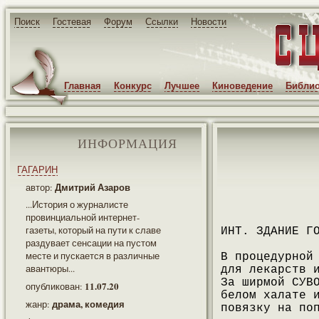
Поиск
Гостевая
Форум
Ссылки
Новости
Главная
Конкурс
Лучшее
Киноведение
Библио
ИНФОРМАЦИЯ
ГАГАРИН
Дмитрий Азаров
автор:
...История о журналисте
провинциальной интернет-
газеты, который на пути к славе
ИНТ. ЗДАНИЕ Г
раздувает сенсации на пустом
месте и пускается в различные
В процедурной
авантюры...
для лекарств 
За ширмой СУВ
11.07.20
опубликован:
белом халате 
драма, комедия
жанр:
повязку на по