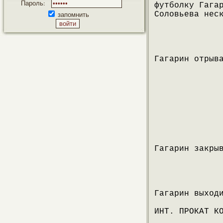
Пароль:
футболку Гага
запомнить
Соловьева нес
Гагарин отрыв
Гагарин закры
Гагарин выход
ИНТ. ПРОКАТ К