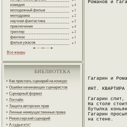
Романов и Гаг
комедия
4
молодежный фильм
1
мелодрама
2
научная фантастика
2
приключение
4
триллер
2
фентези
1
фильм ужасов
1
Все жанры
БИБЛИОТЕКА
Гагарин и Ром
Как прислать сценарий на конкурс
Ошибки начинающих сценаристов
ИНТ. КВАРТИРА
Сценарный формат
Гагарин спит,
Логлайн
На столе стои
Защита авторских прав
бутылка конья
Личные неимущественные права
Гагарин просы
Режиссерский сценарий
на стене.
А судьи кто?