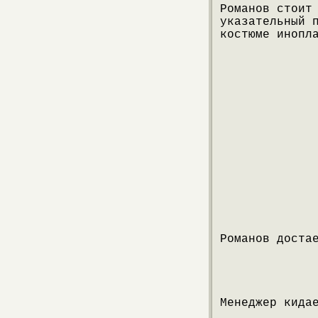
Романов стоит
указательный 
костюме инопл
Романов доста
Менеджер кида