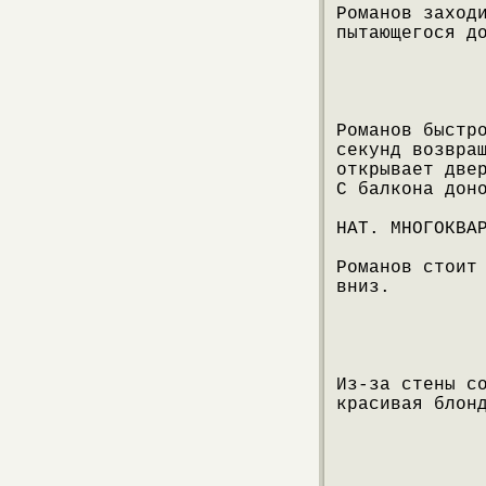
Романов заход
пытающегося д
Романов быстр
секунд возвра
открывает две
С балкона дон
НАТ. МНОГОКВА
Романов стоит
вниз.
Из-за стены с
красивая блон