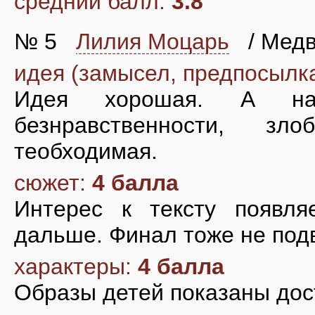
средний балл:
3.8
№ 5
Лилия Моцарь
/ Медв
идея (замысел, предпосылк
Идея хорошая. А на
безнравственности, з
теобходимая.
сюжет:
4 балла
Интерес к тексту появля
дальше. Финал тоже не под
характеры:
4 балла
Образы детей показаны дос