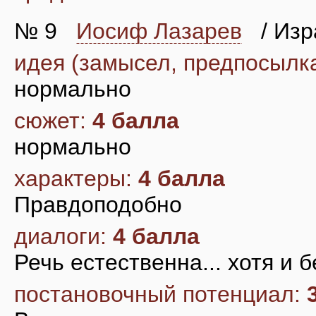
№ 9
Иосиф Лазарев
/ Изр
идея (замысел, предпосылк
нормально
сюжет:
4 балла
нормально
характеры:
4 балла
Правдоподобно
диалоги:
4 балла
Речь естественна... хотя и 
постановочный потенциал: