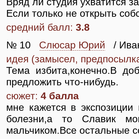
Вряд ли студия ухватится за
Если только не открыть соб
средний балл:
3.8
№ 10
Слюсар Юрий
/ Иван
идея (замысел, предпосылк
Тема избита,конечно.В до
предложить что-нибудь.
сюжет:
4 балла
мне кажется в экспозиции
болезни,а то Славик м
мальчиком.Все остальные с