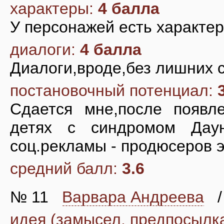
характеры:
4 балла
У персонажей есть характеры
диалоги:
4 балла
Диалоги,вроде,без лишних с
постановочный потенциал:
Сдается мне,после появле
детях с синдромом Даун
соц.рекламы - продюсеров э
средний балл:
3.6
№ 11
Варвара Андреева
/
идея (замысел, предпосылк