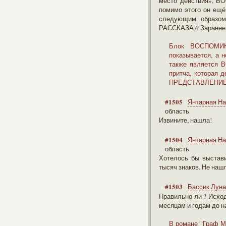
место действия», 
помимо этого он ещё
следующим образом
РАССКАЗА)? Заранее 
Блок ВОСПОМИНА
показывается, а 
также является 
притча, которая 
ПРЕДСТАВЛЕНИЕ Г
#1505
Янтарная Н
область
Извините, нашла!
#1504
Янтарная Н
область
Хотелось бы выстави
тысяч знаков. Не наш
#1503
Бассик Луна
Правильно ли ? Исход
месяцам и годам до н
В романе "Граф М