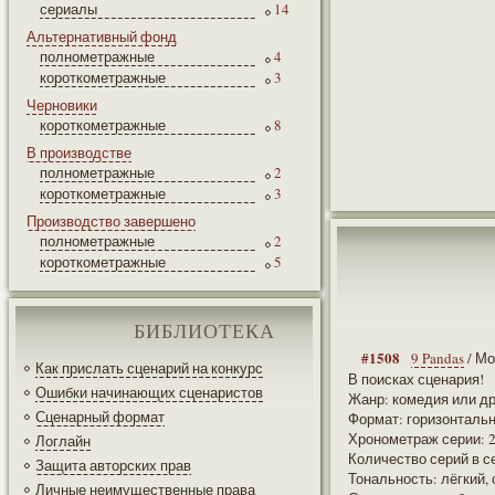
сериалы
14
Альтернативный фонд
полнометражные
4
короткометражные
3
Черновики
короткометражные
8
В производстве
полнометражные
2
короткометражные
3
Производство завершено
полнометражные
2
короткометражные
5
БИБЛИОТЕКА
#1508
9 Pandas
/ М
Как прислать сценарий на конкурс
В поисках сценария!
Ошибки начинающих сценаристов
Жанр: комедия или д
Сценарный формат
Формат: горизонталь
Хронометраж серии: 
Логлайн
Количество серий в с
Защита авторских прав
Тональность: лёгкий,
Личные неимущественные права