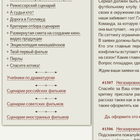
Сериал должен быть п
Режиссерский сценарий
футбольному клубу. 
А судьи кто?
своих в окружении св
наши забивают гол! Г
Дорога в Голливуд
Команда, за которую 
Критерии отбора сценария
она выступает, - на у
Развернутая смета на создание кино-
По сеттингу ограниче
видео продукции
В заявке должны быт
Энциклопедия киношаблонов
Кто эти главные пер
Твой первый фильм
конфликты вступают н
на сезон? Какие глав
Перлы
Вопрос площадки, где
Спасите котика!
Ждем ваши заявки на 
Учебники по драматургии
#1507
Негазировки
Спасибо за Ваш отв
Сценарии российских фильмов
критику прислали ра
рассказ также как и 
Сценарии советских фильмов
также оформлять к
Да, оформите это 
Сценарии иностранных фильмов
#1506
Негазировки
Подскажите пожалуйст