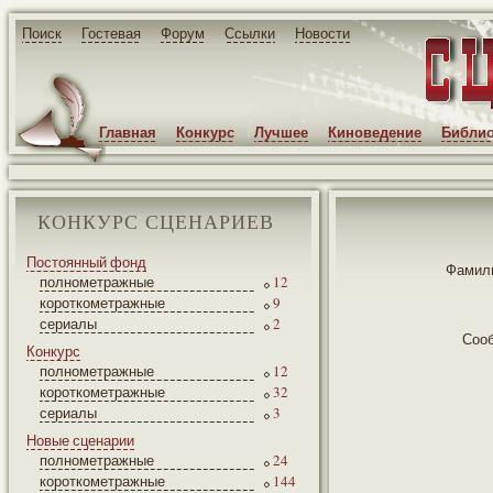
Поиск
Гостевая
Форум
Ссылки
Новости
Главная
Конкурс
Лучшее
Киноведение
Библио
КОНКУРС СЦЕНАРИЕВ
Постоянный фонд
Фамили
полнометражные
12
короткометражные
9
сериалы
2
Соо
Конкурс
полнометражные
12
короткометражные
32
сериалы
3
Новые сценарии
полнометражные
24
короткометражные
144