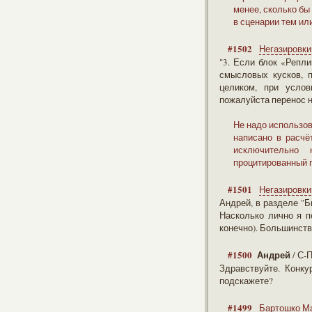
менее, сколько бы
в сценарии тем ил
#1502
Негазировки
"3. Если блок «Репли
смысловых кусков, 
целиком, при услов
пожалуйста перенос 
Не надо использов
написано в расчё
исключительно 
процитированный п
#1501
Негазировки
Андрей, в разделе "Б
Насколько лично я 
конечно). Большинств
#1500
Андрей
/ С-
Здравствуйте. Конку
подскажете?
#1499
Бартошко М