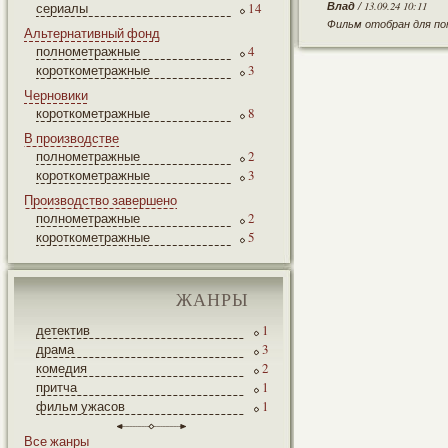
Влад
/ 13.09.24 10:11
сериалы
14
Фильм отобран для по
Альтернативный фонд
полнометражные
4
короткометражные
3
Черновики
короткометражные
8
В производстве
полнометражные
2
короткометражные
3
Производство завершено
полнометражные
2
короткометражные
5
ЖАНРЫ
детектив
1
драма
3
комедия
2
притча
1
фильм ужасов
1
Все жанры