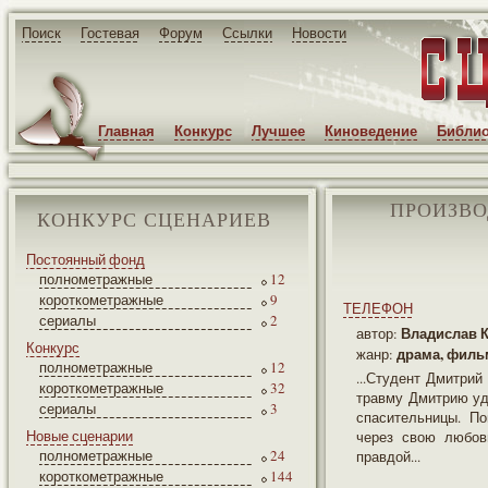
Поиск
Гостевая
Форум
Ссылки
Новости
Главная
Конкурс
Лучшее
Киноведение
Библио
ПРОИЗВО
КОНКУРС СЦЕНАРИЕВ
Постоянный фонд
полнометражные
12
короткометражные
9
ТЕЛЕФОН
сериалы
2
Владислав 
автор:
Конкурс
драма, филь
жанр:
полнометражные
12
...Студент Дмитри
короткометражные
32
травму Дмитрию уд
сериалы
3
спасительницы. По
Новые сценарии
через свою любов
полнометражные
24
правдой...
короткометражные
144