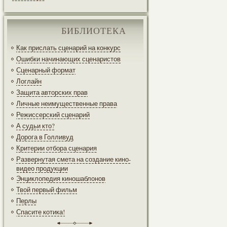
БИБЛИОТЕКА
Как прислать сценарий на конкурс
Ошибки начинающих сценаристов
Сценарный формат
Логлайн
Защита авторских прав
Личные неимущественные права
Режиссерский сценарий
А судьи кто?
Дорога в Голливуд
Критерии отбора сценария
Развернутая смета на создание кино-
видео продукции
Энциклопедия киношаблонов
Твой первый фильм
Перлы
Спасите котика!