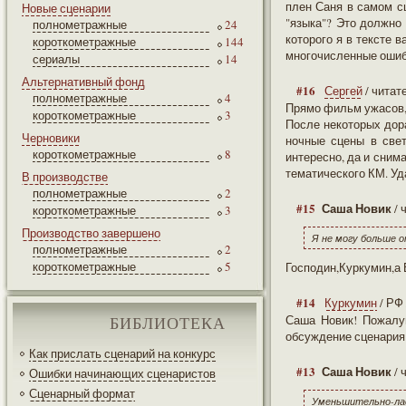
плен Саня в самом сц
Новые сценарии
"языка"? Это должно 
полнометражные
24
которого я в тексте 
короткометражные
144
многочисленные ошиб
сериалы
14
Альтернативный фонд
#16
Сергей
/ читат
полнометражные
4
Прямо фильм ужасов, 
короткометражные
3
После некоторых дора
Черновики
ночные сцены в све
короткометражные
8
интересно, да и сним
тематического КМ. Уд
В производстве
полнометражные
2
#15
Саша Новик
/ 
короткометражные
3
Производство завершено
Я не могу больше о
полнометражные
2
короткометражные
5
Господин,Куркумин,а 
#14
Куркумин
/ РФ
Саша Новик! Пожалуй
БИБЛИОТЕКА
обсуждение сценария -
Как прислать сценарий на конкурс
#13
Саша Новик
/ 
Ошибки начинающих сценаристов
Сценарный формат
Уменьшительно-лас