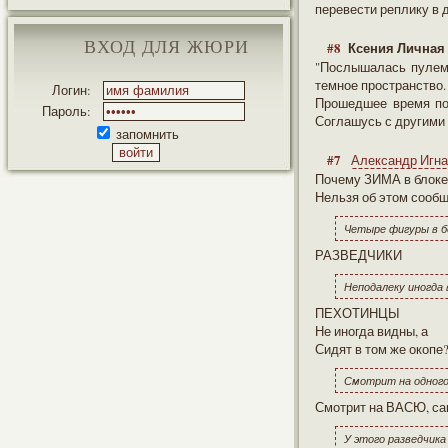
перевести реплику в д
ВХОД ДЛЯ ЖЮРИ
#8
Ксения Личная
"Послышалась пулем
темное пространство.
Логин:
Прошедшее время по 
Пароль:
Соглашусь с другими 
запомнить
#7
Александр Игна
Почему ЗИМА в блоке
Нельзя об этом сообщ
Четыре фигуры в б
РАЗВЕДЧИКИ
Неподалеку иногда
ПЕХОТИНЦЫ
Не иногда видны, а
Сидят в том же окопе
Смотрит на одного 
Смотрит на ВАСЮ, само
У этого разведчика