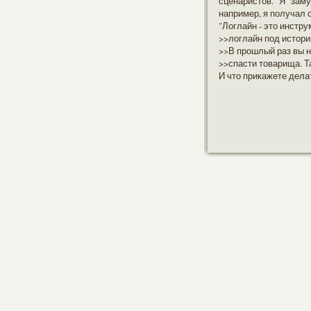
сценаристов. Я заму
например, я получал 
"Логлайн - это инстр
>>логлайн под истори
>>В прошлый раз вы нп
>>спасти товарища. Та
И что прикажете дела