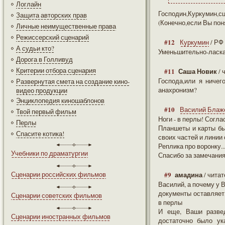
Логлайн
Господин,Куркумин,сц
Защита авторских прав
(Конечно,если Вы поня
Личные неимущественные права
Режиссерский сценарий
#12
Куркумин
/ РФ
А судьи кто?
Уменьшительно-ласкат
Дорога в Голливуд
Критерии отбора сценария
#11
Саша Новик
/ 
Господа,или я ничег
Развернутая смета на создание кино-
анахронизм?
видео продукции
Энциклопедия киношаблонов
#10
Василий Блаж
Твой первый фильм
Ноги - в перлы! Согла
Перлы
Планшеты и карты бы
Спасите котика!
своих частей и линии
Реплика про воронку..
Учебники по драматургии
Спасибо за замечания
Сценарии российских фильмов
#9
амадина
/ чита
Василий, а почему у 
документы оставляет,
Сценарии советских фильмов
в перлы
И еще, Ваши разве
Сценарии иностранных фильмов
достаточно было ук