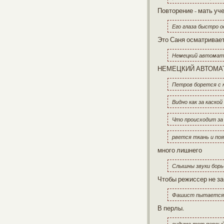
Повторение - мать учени
Его глаза быстро 
Это Саня осматривает 
Немецкий автомат 
НЕМЕЦКИЙ АВТОМАТ ..
Петров борется с 
Видно как за каско
Что происходит за В
рвется ткань и поя
много лишнего
Слышны звуки борь
Чтобы режиссер не за
Фашист пытается о
В перлы.
видимо тот первый