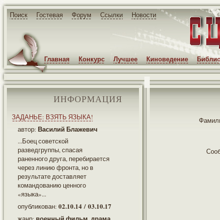
Поиск
Гостевая
Форум
Ссылки
Новости
Главная
Конкурс
Лучшее
Киноведение
Библио
ИНФОРМАЦИЯ
ЗАДАНЬЕ: ВЗЯТЬ ЯЗЫКА!
Фамили
Василий Блажевич
автор:
...Боец советской
разведгруппы, спасая
Соо
раненного друга, перебирается
через линию фронта, но в
результате доставляет
командованию ценного
«языка»...
02.10.14 / 03.10.17
опубликован:
военный фильм, драма
жанр: