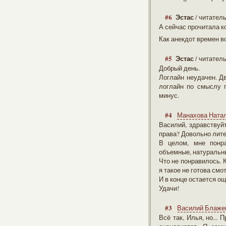
#6
Эстас
/ читател
А сейчас прочитала ко
Как анекдот времен во
#5
Эстас
/ читател
Добрый день.
Логлайн неудачен. Дв
логлайн по смыслу 
минус.
#4
Манахова Ната
Василий, здравствуй
права? Довольно лите
В целом, мне понра
объемные, натуральн
Что не понравилось. 
я такое не готова смо
И в конце остается о
Удачи!
#3
Василий Блаже
Всё так, Илья, но...