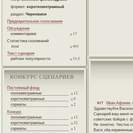
короткометражный
формат:
Черновики
раздел:
Предварительное голосование
Обсуждение
комментариев
17
Статистика скачиваний
.html
401
Текст сценария
рейтинг популярности
33.5
КОНКУРС СЦЕНАРИЕВ
Постоянный фонд
полнометражные
12
короткометражные
9
#17
Иван Афонин.
сериалы
2
Здравствуйте Васили
Конкурс
Сценарий ваш меня че
полнометражные
12
советских бойцов с ф
короткометражные
32
Не понятно. Честно г
сериалы
3
Вася, оба израненные,