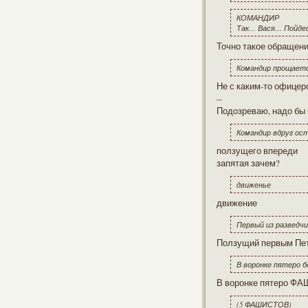
КОМАНДИР
Так… Вася… Пойд
Точно такое обращен
Командир прощает
Не с каким-то офиц
--
Подозреваю, надо бы 
Командир вдруг ос
ползущего впереди
запятая зачем?
движенье
движение
Первый из разведчи
Ползущий первым Петр
В воронке пятеро 
В воронке пятеро ФА
(5 ФАШИСТОВ)