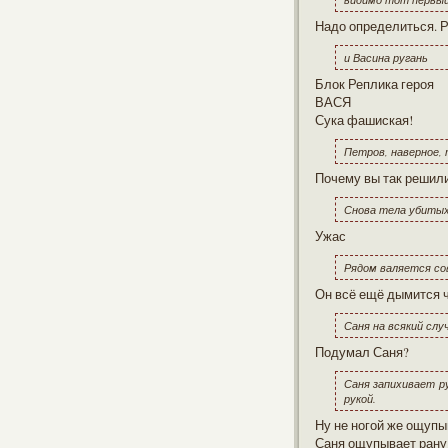
Надо определиться. Р
и Васина ругань
Блок Реплика героя
ВАСЯ
Сука фашиская!
Петров, наверное,
Почему вы так решил
Снова тела убитых
Ужас
Рядом валяется со
Он всё ещё дымится ч
Саня на всякий слу
Подумал Саня?
Саня запихивает р
рукой.
Ну не ногой же ощупы
Саня ощупывает рану.