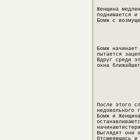
Женщина медле
поднимается и
Бомж с возмущ
Бомж начинает
пытается заце
Вдруг среди э
окна ближайше
После этого с
недовольного 
Бомж и Женщин
останавливают
начинаютистер
Выглядят они 
Отсмеявшись и