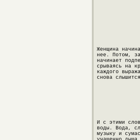
Женщина начин
нее. Потом, з
начинает подп
срываясь на к
каждого выраж
снова слышитс
И с этими сло
воды. Вода, с
музыку и сума
учащенно дыша