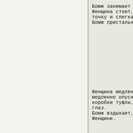
Бомж занимает
Женщина стоит
точку и слегк
Бомж присталь
Женщина медле
медленно опус
коробки туфли
глаз.
Бомж вздыхает
Женщине.