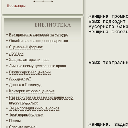
Все жанры
Женщина громк
Бомж подходит
БИБЛИОТЕКА
мусорного бак
Женщина сквоз
Как прислать сценарий на конкурс
Ошибки начинающих сценаристов
Сценарный формат
Логлайн
Защита авторских прав
Бомж театраль
Личные неимущественные права
Режиссерский сценарий
А судьи кто?
Дорога в Голливуд
Критерии отбора сценария
Развернутая смета на создание кино-
видео продукции
Энциклопедия киношаблонов
Твой первый фильм
Перлы
Женщина, зады
Спасите котика!