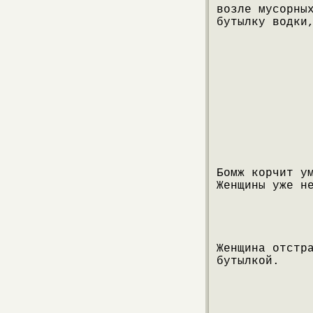
возле мусорны
бутылку водки
Бомж корчит у
Женщины уже н
Женщина отстр
бутылкой.