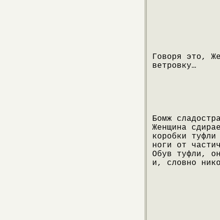
Говоря это, Ж
ветровку…
Бомж сладостр
Женщина сдира
коробки туфли
ноги от части
Обув туфли, о
и, словно ник