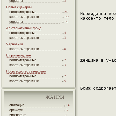
сериалы
3
Новые сценарии
полнометражные
24
Неожиданно во
короткометражные
144
какое-то тело
сериалы
14
Альтернативный фонд
полнометражные
4
короткометражные
3
Черновики
короткометражные
8
В производстве
полнометражные
2
Женщина в ужа
короткометражные
3
Производство завершено
полнометражные
2
короткометражные
5
Бомж содрогае
ЖАНРЫ
анимация
14
арт-хаус
3
биография
1