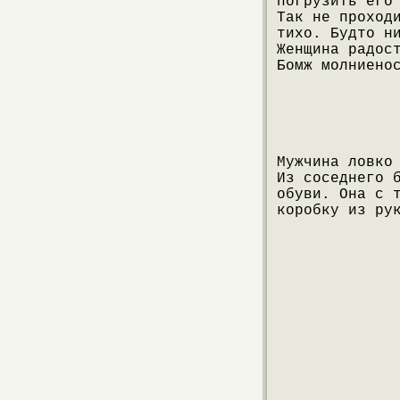
погрузить его
Так не проход
тихо. Будто н
Женщина радос
Бомж молниено
Мужчина ловко
Из соседнего 
обуви. Она с 
коробку из ру