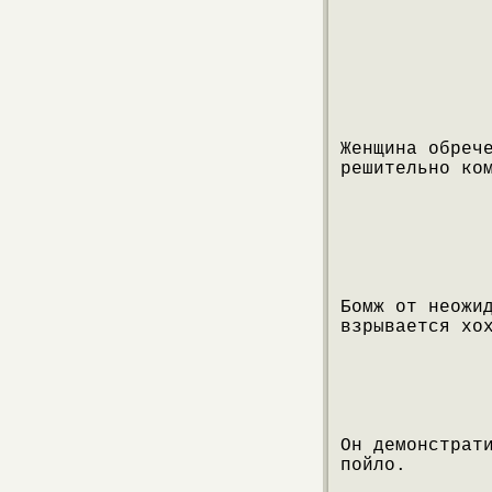
Женщина обреч
решительно ко
Бомж от неожи
взрывается хо
Он демонстрат
пойло.