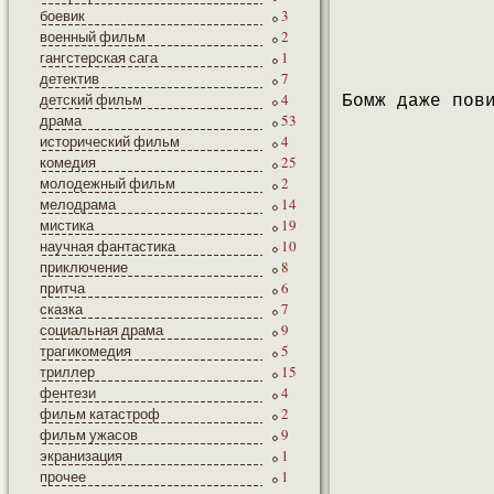
боевик
3
военный фильм
2
гангстерская сага
1
детектив
7
детский фильм
4
Бомж даже пов
драма
53
исторический фильм
4
комедия
25
молодежный фильм
2
мелодрама
14
мистика
19
научная фантастика
10
приключение
8
притча
6
сказка
7
социальная драма
9
трагикомедия
5
триллер
15
фентези
4
фильм катастроф
2
фильм ужасов
9
экранизация
1
прочее
1