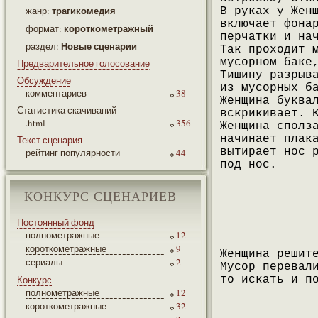
трагикомедия
жанр:
В руках у Жен
включает фона
короткометражный
формат:
перчатки и на
Новые сценарии
раздел:
Так проходит 
мусорном баке
Предварительное голосование
Тишину разрыв
Обсуждение
из мусорных б
комментариев
38
Женщина буква
Статистика скачиваний
вскрикивает. 
.html
356
Женщина сполз
начинает плак
Текст сценария
вытирает нос 
рейтинг популярности
44
под нос.
КОНКУРС СЦЕНАРИЕВ
Постоянный фонд
полнометражные
12
короткометражные
9
Женщина решит
сериалы
2
Мусор перевал
Конкурс
то искать и п
полнометражные
12
короткометражные
32