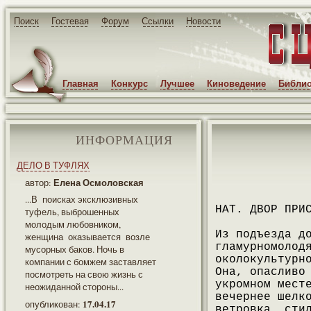
Поиск
Гостевая
Форум
Ссылки
Новости
Главная
Конкурс
Лучшее
Киноведение
Библио
ИНФОРМАЦИЯ
ДЕЛО В ТУФЛЯХ
Елена Осмоловская
автор:
...В поисках эксклюзивных
НАТ. ДВОР ПРИ
туфель, выброшенных
молодым любовником,
Из подъезда д
женщина оказывается возле
гламурномолод
мусорных баков. Ночь в
околокультурн
компании с бомжем заставляет
Она, опасливо
посмотреть на свою жизнь с
укромном мест
неожиданной стороны...
вечернее шелк
17.04.17
опубликован:
ветровка, сти