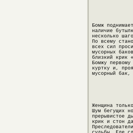
Бомж поднимае
наличие бутыл
несколько шаг
По всему стан
всех сил прос
мусорных бако
близкий крик 
Бомжу первому
куртку и, про
мусорный бак,
Женщина тольк
Шум бегущих н
прерывистое д
крик и стон д
Преследовател
судьбы. Еле с