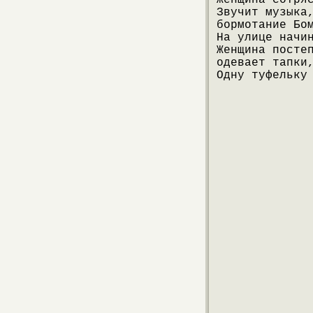
Женщина сотря
Звучит музыка
бормотание Бо
На улице начи
Женщина посте
одевает тапки
Одну туфельку