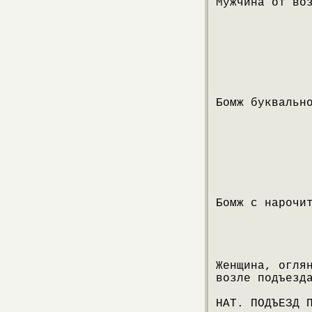
Мужчина от во
Бомж буквальн
Бомж с нарочи
Женщина, огля
возле подъезд
НАТ. ПОДЪЕЗД 