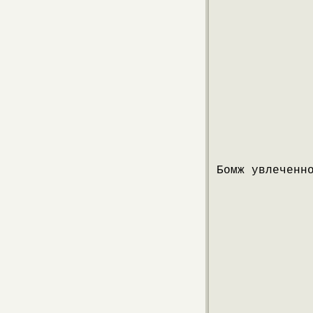
Бомж увлеченн