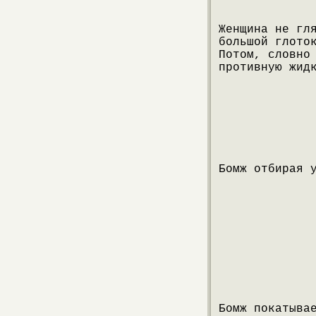
Женщина не гл
большой глото
Потом, словно
противную жид
Бомж отбирая 
Бомж покатыва