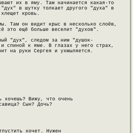
ывают их в яму. Там начинается какая-то
 "дух" в шутку толкает другого "духа" в
 хлещет кровь.
мы. Там он видит крыс в несколько слоёв,
сё это ещё больше веселит "духов".
ный "дух", следом за ним "душок-
 и спиной к яме. В глазах у него страх,
рит на руки Сергея и ухмыляется.
ь хочешь? Вижу, что очень
савица? Сын? Дочь?
тпустить хочет. Нужен