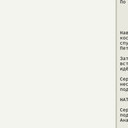
По
На
ко
сп
Пе
За
вс
ид
Се
не
по
НА
Се
по
Ан