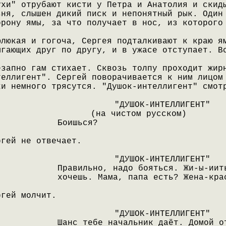
ухи" отрубают кисти у Петра и Анатолия и скид
зня, слышен дикий писк и непонятный рык. Один
орону ямы, за что получает в нос, из которого
юлюкая и гогоча, Сергея подталкивают к краю я
ыгающих друг по другу, и в ужасе отступает. В
езапно гам стихает. Сквозь толпу проходит жир
теллигент". Сергей поворачивается к ним лицом
ки немного трясутся. "Душок-интеллигент" смот
"ДУШОК-ИНТЕЛЛИГЕНТ"
(на чистом русском)
Боишься?
ргей не отвечает.
"ДУШОК-ИНТЕЛЛИГЕНТ"
Правильно, надо бояться. Жи-ы-иит
хочешь. Мама, папа есть? Жена-кра
ргей молчит.
"ДУШОК-ИНТЕЛЛИГЕНТ"
Шанс тебе начальник даёт. Домой о