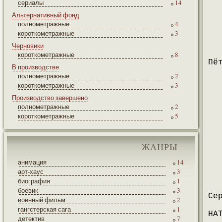
сериалы
14
Альтернативный фонд
полнометражные
4
короткометражные
3
Черновики
короткометражные
8
Пё
В производстве
полнометражные
2
короткометражные
3
Производство завершено
полнометражные
2
короткометражные
5
ЖАНРЫ
анимация
14
арт-хаус
3
биография
1
боевик
3
Се
военный фильм
2
гангстерская сага
1
НА
детектив
7