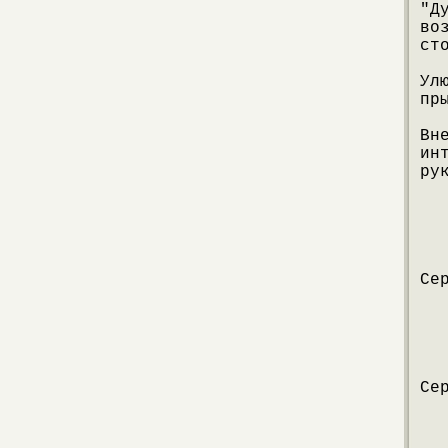
"Д
во
ст
Ул
пр
Вн
ин
ру
Се
Се