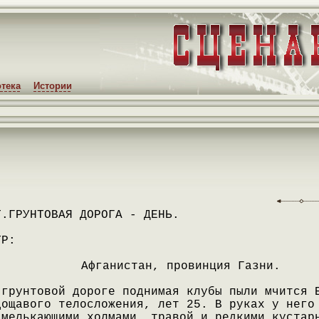
тека
Истории
Т.ГРУНТОВАЯ ДОРОГА - ДЕНЬ.
ТР:
Афганистан, провинция Газни.
 грунтовой дороге поднимая клубы пыли мчится 
дощавого телосложения, лет 25. В руках у него
 мелькающими холмами, травой и редкими кустар