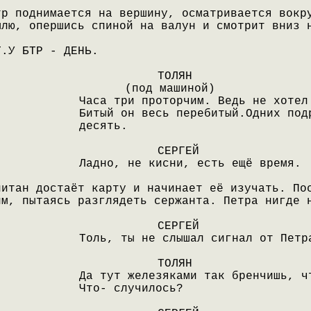
тр поднимается на вершину, осматривается вокр
млю, опершись спиной на валун и смотрит вниз 
Т.У БТР - ДЕНЬ.
ТОЛЯН
(под машиной)
Часа три проторчим. Ведь не хотел
Битый он весь перебитый.Одних под
десять.
СЕРГЕЙ
Ладно, не кисни, есть ещё время.
питан достаёт карту и начинает её изучать. По
лм, пытаясь разглядеть сержанта. Петра нигде 
СЕРГЕЙ
Толь, ты не слышал сигнал от Петр
ТОЛЯН
Да тут железяками так бренчишь, ч
Что- случилось?