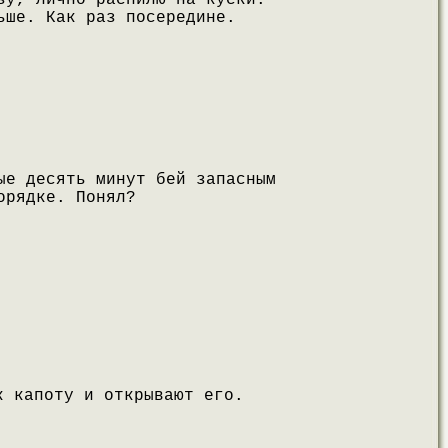
зу, лично распилю на куски.
ьше. Как раз посередине.
ые десять минут бей запасным
орядке. Понял?
к капоту и открывают его.