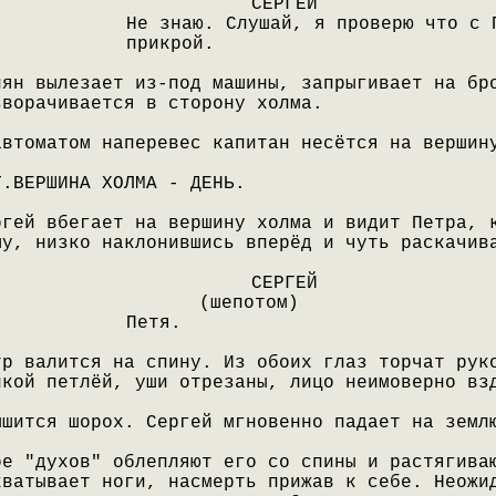
СЕРГЕЙ
Не знаю. Слушай, я проверю что с 
прикрой.
лян вылезает из-под машины, запрыгивает на бр
зворачивается в сторону холма.
автоматом наперевес капитан несётся на вершин
Т.ВЕРШИНА ХОЛМА - ДЕНЬ.
ргей вбегает на вершину холма и видит Петра, 
му, низко наклонившись вперёд и чуть раскачив
СЕРГЕЙ
(шепотом)
Петя.
тр валится на спину. Из обоих глаз торчат рук
нкой петлёй, уши отрезаны, лицо неимоверно вз
ышится шорох. Сергей мгновенно падает на земл
ое "духов" облепляют его со спины и растягива
хватывает ноги, насмерть прижав к себе. Неожи