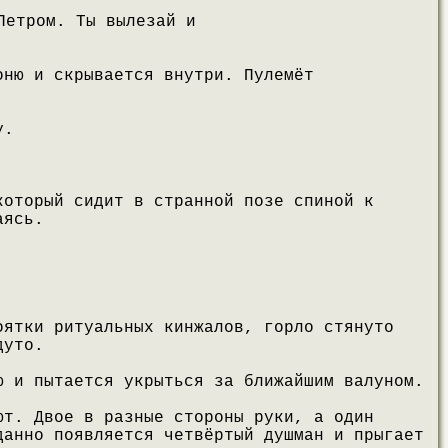
Петром. Ты вылезай и
оню и скрывается внутри. Пулемёт
у.
который сидит в странной позе спиной к
аясь.
оятки ритуальных кинжалов, горло стянуто
дуто.
ю и пытается укрыться за ближайшим валуном.
ют. Двое в разные стороны руки, а один
данно появляется четвёртый душман и прыгает