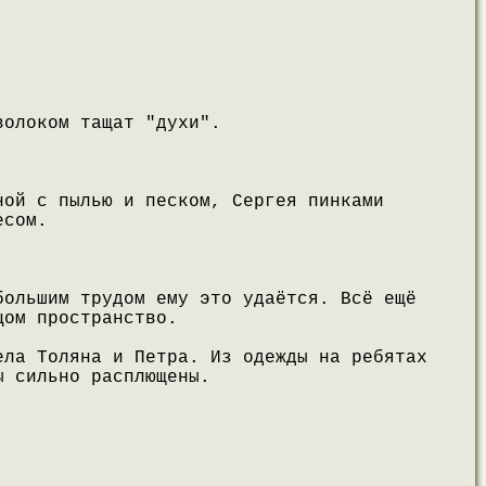
волоком тащат "духи".
ной с пылью и песком, Сергея пинками
есом.
большим трудом ему это удаётся. Всё ещё
цом пространство.
ела Толяна и Петра. Из одежды на ребятах
ы сильно расплющены.