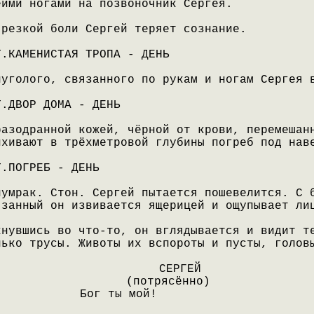
еими ногами на позвоночник Сергея.
 резкой боли Сергей теряет сознание.
Т.КАМЕНИСТАЯ ТРОПА - ДЕНЬ
луголого, связанного по рукам и ногам Сергея 
Т.ДВОР ДОМА - ДЕНЬ
разодранной кожей, чёрной от крови, перемешан
ихивают в трёхметровой глубины погреб под нав
Т.ПОГРЕБ - ДЕНЬ
лумрак. Стон. Сергей пытается пошевелится. С 
язанный он извивается ящерицей и ощупывает ли
кнувшись во что-то, он вглядывается и видит т
лько трусы. Животы их вспороты и пусты, голов
СЕРГЕЙ
(потрясённо)
Бог ты мой!