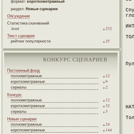
короткометражный
формат:
Новые сценарии
раздел:
Сп
гл
Обсуждение
Статистика скачиваний
ИН
.html
232
Текст сценария
ТО
рейтинг популярности
25
КОНКУРС СЦЕНАРИЕВ
Пу
Постоянный фонд
полнометражные
12
короткометражные
9
сериалы
2
Конкурс
полнометражные
12
короткометражные
32
НА
сериалы
3
То
Новые сценарии
полнометражные
24
короткометражные
144