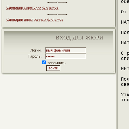
об
Сценарии советских фильмов
От
Сценарии иностранных фильмов
НА
По
ВХОД ДЛЯ ЖЮРИ
НА
Логин:
С 
Пароль:
сп
запомнить
ИН
По
св
Ут
то