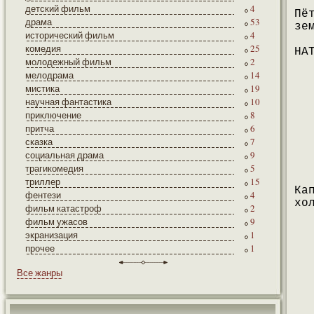
детский фильм
4
Пё
драма
53
зе
исторический фильм
4
комедия
25
НА
молодежный фильм
2
мелодрама
14
мистика
19
научная фантастика
10
приключение
8
притча
6
сказка
7
социальная драма
9
трагикомедия
5
триллер
15
Ка
фентези
4
хо
фильм катастроф
2
фильм ужасов
9
экранизация
1
прочее
1
Все жанры