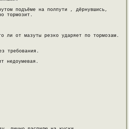
рутом подъёме на полпути , дёрнувшись,
но тормозит.
то ли от мазуты резко ударяет по тормозам.
ез требования.
ит недоумевая.