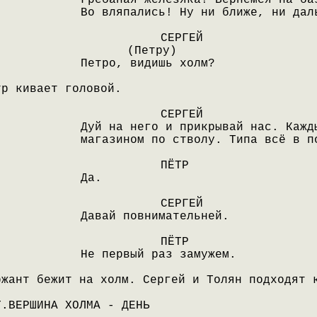
Грёбаная железяка! Вернёмся на ба
Во вляпались! Ну ни ближе, ни дал
СЕРГЕЙ
(Петру)
Петро, видишь холм?
тр кивает головой.
СЕРГЕЙ
Дуй на него и прикрывай нас. Кажд
магазином по стволу. Типа всё в п
ПЁТР
Да.
СЕРГЕЙ
Давай повнимательней.
ПЁТР
Не первый раз замужем.
ржант бежит на холм. Сергей и Толян подходят 
Т.ВЕРШИНА ХОЛМА - ДЕНЬ