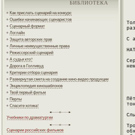
БИБЛИОТЕКА
Как прислать сценарий на конкурс
Ошибки начинающих сценаристов
То
Сценарный формат
ра
Логлайн
Защита авторских прав
С 
Личные неимущественные права
НА
Режиссерский сценарий
А судьи кто?
Се
Дорога в Голливуд
не
Критерии отбора сценария
Развернутая смета на создание кино-видео продукции
Энциклопедия киношаблонов
Твой первый фильм
Перлы
Пё
то
Спасите котика!
Сл
Учебники по драматургии
Тр
Сценарии российских фильмов
об