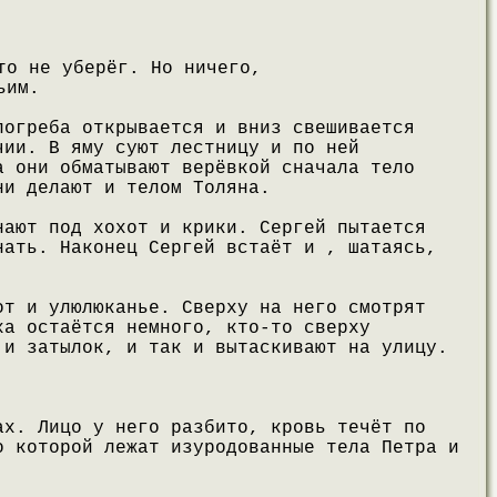
то не уберёг. Но ничего,
ьим.
погреба открывается и вниз свешивается
чии. В яму суют лестницу и по ней
а они обматывают верёвкой сначала тело
ни делают и телом Толяна.
нают под хохот и крики. Сергей пытается
нать. Наконец Сергей встаёт и , шатаясь,
от и улюлюканье. Сверху на него смотрят
ха остаётся немного, кто-то сверху
 и затылок, и так и вытаскивают на улицу.
ах. Лицо у него разбито, кровь течёт по
о которой лежат изуродованные тела Петра и