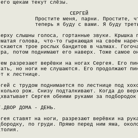
 его щекам текут слёзы.
СЕРГЕЙ
Простите меня, парни. Простите, ч
теперь я буду с вами. Я буду трет
верху слышны голоса, гортанные звуки. Крышка 
сматая голова, что-то гыркающая на своём наре
ускаются трое рослых бандитов в чалмах. Гогоч
тра, потом поднимают его наверх. Тоже самое о
тем разрезают верёвки на ногах Сергея. Его пи
тать, но ноги не слушаются. Его продолжают пи
ёт к лестнице.
ргей с трудом поднимается по лестнице под хох
сколько рож. Снизу подталкивают. Когда до вер
дхватывает Сергея обеими руками за подбородок
Т.ДВОР ДОМА - ДЕНЬ.
ргея ставят на ноги, разрезают верёвки на рук
дбородку, по груди. Прямо перед ним яма, окол
атолия.