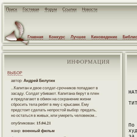
Поиск
Гостевая
Форум
Ссылки
Новости
Главная
Конкурс
Лучшее
Киноведение
Библио
ИНФОРМАЦИЯ
ВЫБОР
Андрей Белугин
автор:
...Капитан и двое солдат-срочников попадают в
НА
засаду. Солдат убивают. Капитана берут в плен
и предлагают в обмен на сохранение жизни
ТИ
сбросить тела ребят в яму с крысами. Ему
предстоит сделать непростой выбор: предать,
но остаться в живых, или умереть человеком...
15.04.21
опубликован:
По
военный фильм
жанр:
ху
за