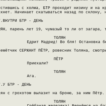
устившись с холма, БТР проходит низину и на к
охнет. Начинает скатываться назад по склону, 
Т.ВНУТРИ БТР - ДЕНЬ
ЛЯН, парень лет 19, чумазый то ли от загара, 
ТОЛЯН
Едрит Мадрид! Во бля! Остановка б
лемётчик СЕРЖАНТ ПЁТР, ровесник Толяна, смотр
ПЁТР
Приехали?
ТОЛЯН
Ага.
Т.У БТР - ДЕНЬ
лян с грохотом вылазит на броню, за ним Пётр.
ТОЛЯН