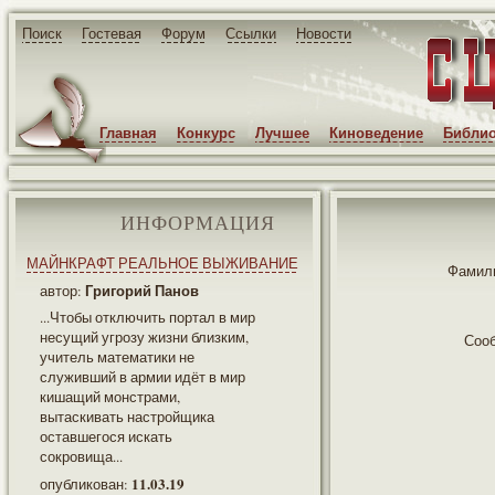
Поиск
Гостевая
Форум
Ссылки
Новости
Главная
Конкурс
Лучшее
Киноведение
Библио
ИНФОРМАЦИЯ
МАЙНКРАФТ РЕАЛЬНОЕ ВЫЖИВАНИЕ
Фамили
Григорий Панов
автор:
...Чтобы отключить портал в мир
несущий угрозу жизни близким,
Соо
учитель математики не
служивший в армии идёт в мир
кишащий монстрами,
вытаскивать настройщика
оставшегося искать
сокровища...
11.03.19
опубликован: