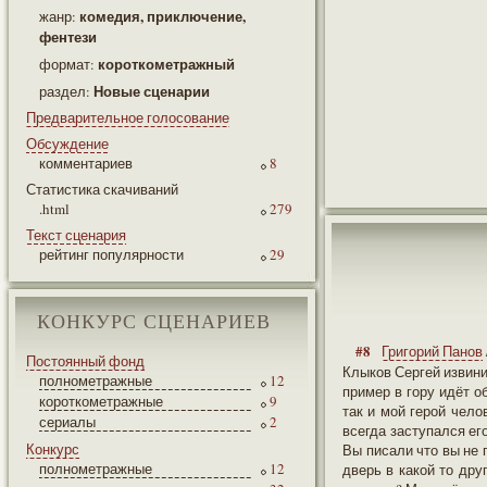
комедия, приключение,
жанр:
фентези
короткометражный
формат:
Новые сценарии
раздел:
Предварительное голосование
Обсуждение
комментариев
8
Статистика скачиваний
.html
279
Текст сценария
рейтинг популярности
29
КОНКУРС СЦЕНАРИЕВ
#8
Григорий Панов
Постоянный фонд
Клыков Сергей извини
полнометражные
12
пример в гору идёт о
короткометражные
9
так и мой герой чело
сериалы
2
всегда заступался его
Конкурс
Вы писали что вы не 
полнометражные
12
дверь в какой то дру