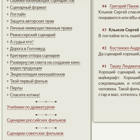
Ошибки начинающих сценаристов
#4
Григорий Панов
Сценарный формат
Клыков Сергей спасиб
Логлайн
понравился или вВы е
Защита авторских прав
Личные неимущественные права
#3
Клыков Сергей
Режиссерский сценарий
В логлайне есть ошиб
А судьи кто?
#2
Костеноко Андр
Дорога в Голливуд
Да сценарий хороший,
Критерии отбора сценария
Развернутая смета на создание кино-
#1
Ташку Людмил
видео продукции
Хороший сценарий, 
Энциклопедия киношаблонов
майнкрафт. Хороший
Твой первый фильм
сокровищами, и что
Перлы
человека. Такой филь
стар и мал, хотелось 
Спасите котика!
Учебники по драматургии
Сценарии российских фильмов
Сценарии советских фильмов