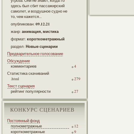
угроза. Они не знают, когда-то
здесь был сбит пассажирский
самолет, и воздушное судно не
то, чем кажется...
09.12.21
опубликован:
анимация, мистика
жанр:
короткометражный
формат:
Новые сценарии
раздел:
Предварительное голосование
Обсуждение
комментариев
4
Статистика скачиваний
.html
279
Текст сценария
рейтинг популярности
27
КОНКУРС СЦЕНАРИЕВ
Постоянный фонд
полнометражные
12
короткометражные
9