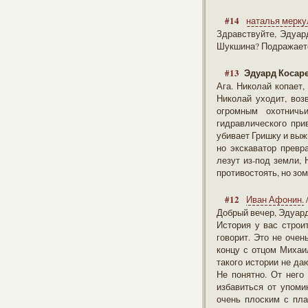
#14
наталья мерку
Здравствуйте, Эдуар
Шукшина? Подражаете
#13
Эдуард Косар
Ага. Николай копает,
Николай уходит, воз
огромным охотничь
гидравлического при
убивает Гришку и выжи
но экскаватор прев
лезут из-под земли,
противостоять, но зом
#12
Иван Афонин.
Добрый вечер, Эдуард
История у вас строи
говорит. Это не очен
концу с отцом Михаи
такого истории не да
Не понятно. От него
избавиться от упоми
очень плоским с пл