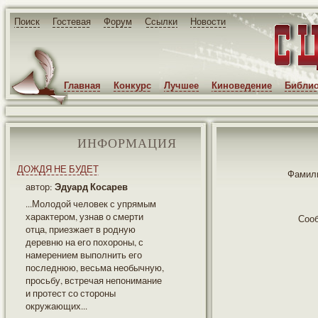
Поиск
Гостевая
Форум
Ссылки
Новости
Главная
Конкурс
Лучшее
Киноведение
Библио
ИНФОРМАЦИЯ
ДОЖДЯ НЕ БУДЕТ
Фамили
Эдуард Косарев
автор:
...Молодой человек с упрямым
характером, узнав о смерти
Соо
отца, приезжает в родную
деревню на его похороны, с
намерением выполнить его
последнюю, весьма необычную,
просьбу, встречая непонимание
и протест со стороны
окружающих...