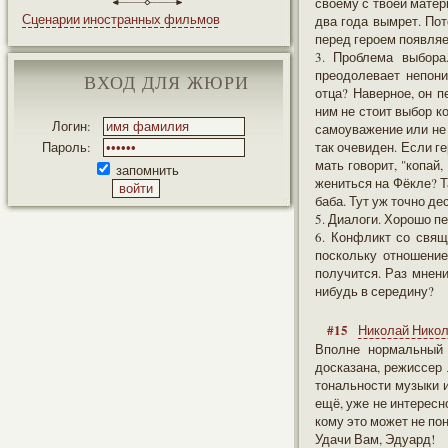
своему с твоей матерь
Сценарии иностранных фильмов
два года вымрет. Пот
перед героем появляет
3. Проблема выбора
преодолевает непони
ВХОД ДЛЯ ЖЮРИ
отца? Наверное, он п
ним не стоит выбор ко
Логин:
самоуважение или не к
Пароль:
так очевиден. Если г
мать говорит, "копай
запомнить
жениться на Фёкле? Та
баба. Тут уж точно д
5. Диалоги. Хорошо п
6. Конфликт со свящ
поскольку отношение
получится. Раз мнени
нибудь в середину?
#15
Николай Нико
Вполне нормальный 
досказана, режиссер 
тональности музыки и
ещё, уже не интересн
кому это может не по
Удачи Вам, Эдуард!