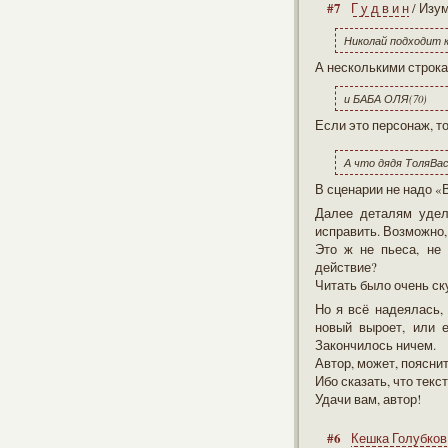
#7
Г у д в и н
/ Изу
Николай подходит к
А несколькими строка
и БАБА ОЛЯ(70)
Если это персонаж, то
А что дядя ТоляВа
В сценарии не надо «
Далее деталям удел
исправить. Возможно,
Это ж не пьеса, не 
действие?
Читать было очень ск
Но я всё надеялась, 
новый выроет, или 
Закончилось ничем.
Автор, может, поясни
Ибо сказать, что текс
Удачи вам, автор!
#6
Кешка Голубков