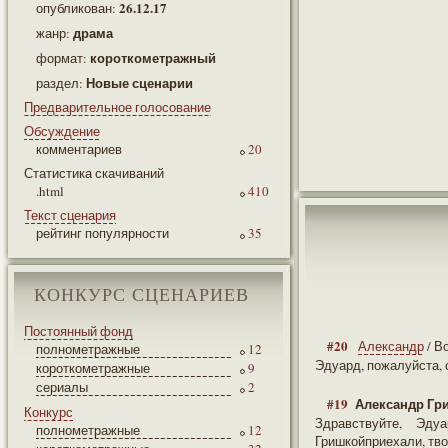
26.12.17
опубликован:
драма
жанр:
короткометражный
формат:
Новые сценарии
раздел:
Предварительное голосование
Обсуждение
комментариев
20
Статистика скачиваний
.html
410
Текст сценария
рейтинг популярности
35
КОНКУРС СЦЕНАРИЕВ
Постоянный фонд
#20
Александр
/ В
полнометражные
12
Эдуард, пожалуйста, с
короткометражные
9
сериалы
2
#19
Александр Гр
Конкурс
Здравствуйте, Эду
полнометражные
12
Гришкойприехали, тво