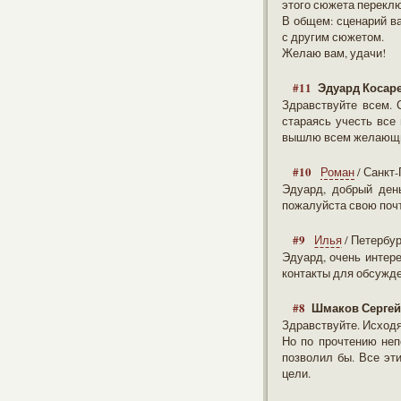
этого сюжета переклю
В общем: сценарий ва
с другим сюжетом.
Желаю вам, удачи!
#11
Эдуард Косар
Здравствуйте всем. С
стараясь учесть все 
вышлю всем желающим
#10
Роман
/ Санкт
Эдуард, добрый ден
пожалуйста свою почт
#9
Илья
/ Петербур
Эдуард, очень интер
контакты для обсужде
#8
Шмаков Сергей
Здравствуйте. Исходя
Но по прочтению непо
позволил бы. Все эт
цели.