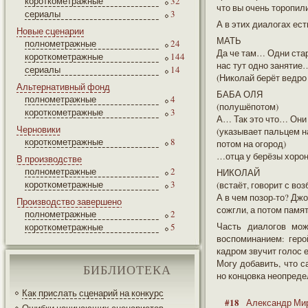
короткометражные
32
что вы очень торопил
сериалы
3
А в этих диалогах ест
Новые сценарии
МАТЬ
полнометражные
24
Да че там… Одни стар
короткометражные
144
нас тут одно занятие
сериалы
14
(Николай берёт ведро
Альтернативный фонд
БАБА ОЛЯ
полнометражные
4
(полушёпотом)
короткометражные
3
А… Так это что… Они
Черновики
(указывает пальцем на
короткометражные
8
потом на огород)
…отца у берёзы хорон
В производстве
полнометражные
2
НИКОЛАЙ
короткометражные
3
(встаёт, говорит с в
А в чем позор-то? Дж
Производство завершено
сожгли, а потом памя
полнометражные
2
Часть диалогов мож
короткометражные
5
воспоминанием: геро
кадром звучит голос е
Могу добавить, что с
БИБЛИОТЕКА
но концовка неопреде
Как прислать сценарий на конкурс
#18
Александр Ми