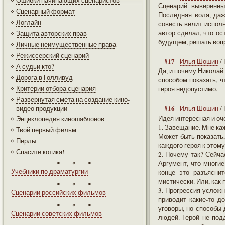
Ошибки начинающих сценаристов
Сценарий выверенны
Сценарный формат
Последняя воля, даж
Логлайн
совесть велит исполн
автор сделал, что ос
Защита авторских прав
будущем, решать воп
Личные неимущественные права
Режиссерский сценарий
#17
Илья Шошин
/
А судьи кто?
Да, и почему Николай
Дорога в Голливуд
способом показать, ч
Критерии отбора сценария
героя недопустимо.
Развернутая смета на создание кино-
#16
видео продукции
Илья Шошин
/
Идея интересная и о
Энциклопедия киношаблонов
1. Завещание. Мне каж
Твой первый фильм
Может быть показать
Перлы
каждого героя к этому
Спасите котика!
2. Почему так? Сейча
Аргумент, что многи
Учебники по драматургии
конце это разъяснит
мистически. Или, как
3. Прогрессия усложн
Сценарии российских фильмов
приводит какие-то д
уговоры, но способы 
Сценарии советских фильмов
людей. Герой не под