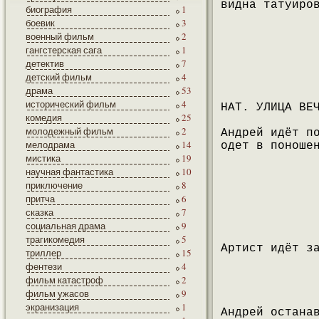
видна татуиро
биография
1
боевик
3
военный фильм
2
гангстерская сага
1
детектив
7
детский фильм
4
драма
53
исторический фильм
4
НАТ. УЛИЦА ВЕ
комедия
25
молодежный фильм
2
Андрей идёт п
мелодрама
14
одет в поноше
мистика
19
научная фантастика
10
приключение
8
притча
6
сказка
7
социальная драма
9
трагикомедия
5
Артист идёт з
триллер
15
фентези
4
фильм катастроф
2
фильм ужасов
9
экранизация
1
Андрей остана