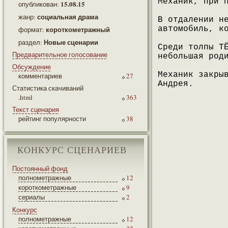
Механик, при 
15.08.15
опубликован:
социальная драма
жанр:
В отдалении н
короткометражный
автомобиль, к
формат:
Новые сценарии
раздел:
Среди толпы Т
Предварительное голосование
небольшая род
Обсуждение
Механик закры
комментариев
27
Андрея.
Статистика скачиваний
.html
363
Текст сценария
рейтинг популярности
38
КОНКУРС СЦЕНАРИЕВ
Постоянный фонд
полнометражные
12
короткометражные
9
сериалы
2
Конкурс
полнометражные
12