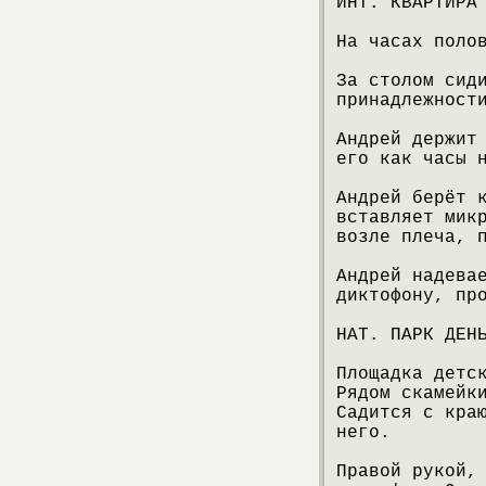
ИНТ. КВАРТИРА
На часах поло
За столом сид
принадлежност
Андрей держит
его как часы 
Андрей берёт 
вставляет мик
возле плеча, 
Андрей надева
диктофону, пр
НАТ. ПАРК ДЕН
Площадка детс
Рядом скамейк
Садится с кра
него.
Правой рукой,