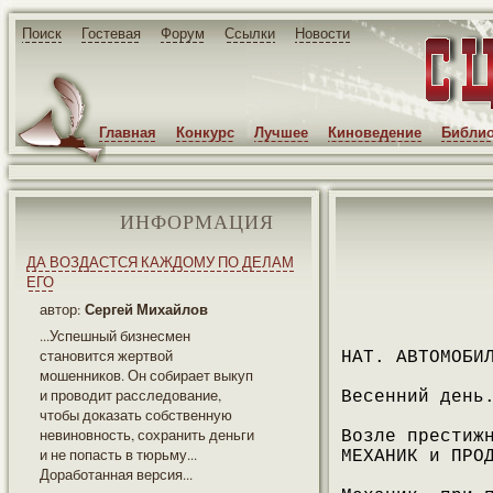
Поиск
Гостевая
Форум
Ссылки
Новости
Главная
Конкурс
Лучшее
Киноведение
Библио
ИНФОРМАЦИЯ
ДА ВОЗДАСТСЯ КАЖДОМУ ПО ДЕЛАМ
ЕГО
Сергей Михайлов
автор:
...Успешный бизнесмен
становится жертвой
НАТ. АВТОМОБИ
мошенников. Он собирает выкуп
и проводит расследование,
Весенний день
чтобы доказать собственную
невиновность, сохранить деньги
Возле престиж
и не попасть в тюрьму...
МЕХАНИК и ПРО
Доработанная версия...