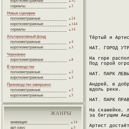
короткометражные
32
сериалы
3
Новые сценарии
полнометражные
24
короткометражные
144
сериалы
14
Альтернативный фонд
Тёртый и Арти
полнометражные
4
короткометражные
3
НАТ. ГОРОД УТ
Черновики
На горе распо
короткометражные
8
Под горой огр
В производстве
полнометражные
2
НАТ. ПАРК ЛЕВ
короткометражные
3
Производство завершено
Андрей, в доб
полнометражные
2
вдоль реки.
короткометражные
5
НАТ. ПАРК ПРА
На скамейке, 
ЖАНРЫ
за бегущим Ан
анимация
14
Артист достаё
арт-хаус
3