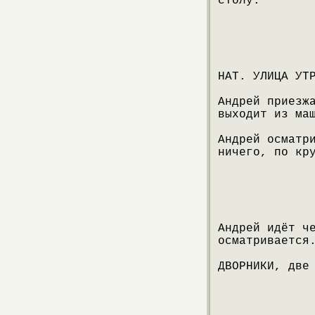
столу.
НАТ. УЛИЦА УТ
Андрей приезж
выходит из ма
Андрей осматр
ничего, по кр
Андрей идёт ч
осматривается
ДВОРНИКИ, две