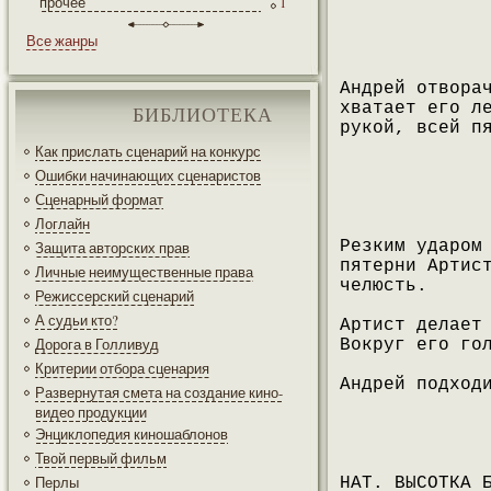
прочее
1
Все жанры
Андрей отвора
хватает его л
БИБЛИОТЕКА
рукой, всей п
Как прислать сценарий на конкурс
Ошибки начинающих сценаристов
Сценарный формат
Логлайн
Резким ударом
Защита авторских прав
пятерни Артис
Личные неимущественные права
челюсть.
Режиссерский сценарий
А судьи кто?
Артист делает
Дорога в Голливуд
Вокруг его го
Критерии отбора сценария
Андрей подход
Развернутая смета на создание кино-
видео продукции
Энциклопедия киношаблонов
Твой первый фильм
Перлы
НАТ. ВЫСОТКА 