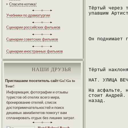
Спасите котика!
Тёртый через 
упавшим Артис
Учебники по драматургии
Сценарии российских фильмов
Сценарии советских фильмов
Он поднимает 
Сценарии иностранных фильмов
НАШИ ДРУЗЬЯ
Тёртый наклон
Приглашаем посетитель сайт Go! Go to
НАТ. УЛИЦА ВЕ
Tour!
На асфальте, 
Информация, фотографии и отзывы
стоит Андрей.
туристов об отелях всего мира,
назад.
бронирование отелей, список
достопримечательностей и поиск
дешевых авиабилетов помогут вам
спланировать отдых без лишних затрат.
Hotel Belussi Beach