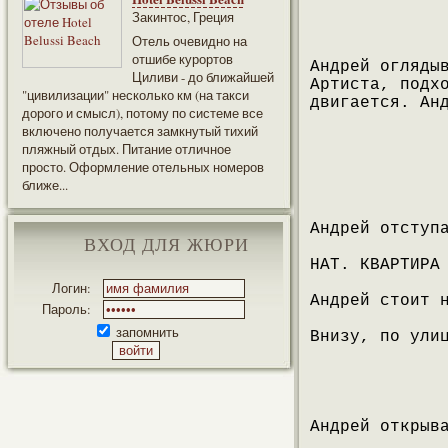
Закинтос, Греция
Отель очевидно на
отшибе курортов
Андрей огляды
Циливи - до ближайшей
Артиста, подх
"цивилизации" несколько км (на такси
двигается. Ан
дорого и смысл), потому по системе все
включено получается замкнутый тихий
пляжный отдых. Питание отличное
просто. Оформление отельных номеров
ближе...
Андрей отступ
ВХОД ДЛЯ ЖЮРИ
НАТ. КВАРТИРА
Логин:
Андрей стоит 
Пароль:
запомнить
Внизу, по ули
Андрей открыв