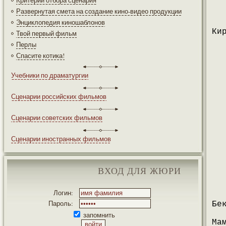
Критерии отбора сценария
Развернутая смета на создание кино-видео продукции
Энциклопедия киношаблонов
Ки
Твой первый фильм
Перлы
Спасите котика!
Учебники по драматургии
Сценарии российских фильмов
Сценарии советских фильмов
Сценарии иностранных фильмов
ВХОД ДЛЯ ЖЮРИ
Логин:
Пароль:
Бе
запомнить
Ма