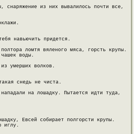
ы, снаряжение из них вывалилось почти все,
оклажи.
тебя навьючить придется.
 полтора ломтя вяленого мяса, горсть крупы.
 чашек воды.
 из умерших волков.
такая снедь не чиста.
 нападали на лошадку. Пытается идти туда,
ошадку, Евсей собирает полгорсти крупы.
ю иглу.