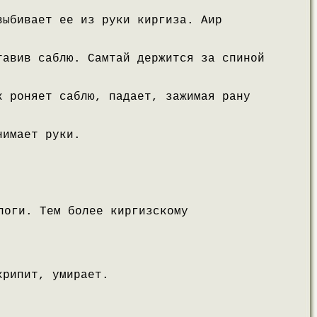
выбивает ее из руки киргиза. Аир
тавив саблю. Самтай держится за спиной
к роняет саблю, падает, зажимая рану
нимает руки.
поги. Тем более киргизскому
хрипит, умирает.