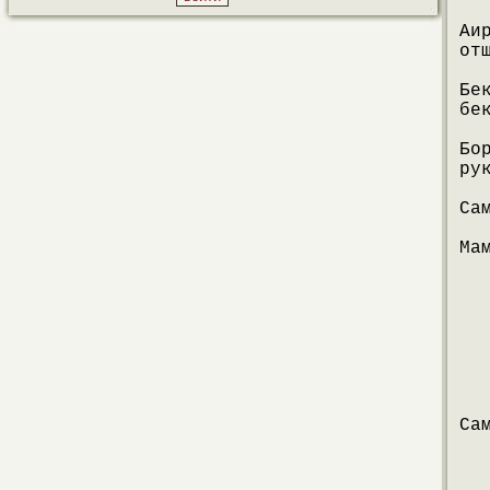
Аи
от
Бе
бе
Бо
ру
Са
Ма
Са