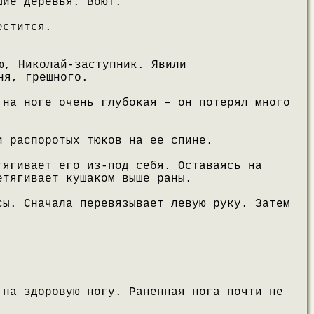
шие деревья. Воют.
естится.
ю, Николай-заступник. Явили
ня, грешного.
 на ноге очень глубокая – он потерял много
и распоротых тюков на ее спине.
тягивает его из-под себя. Оставаясь на
етягивает кушаком выше раны.
сы. Сначала перевязывает левую руку. Затем
 на здоровую ногу. Раненная нога почти не