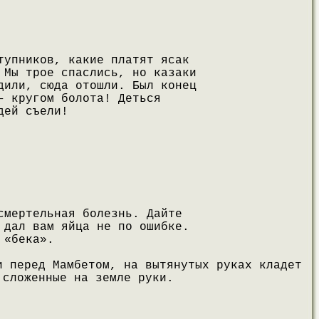
тупников, какие платят ясак
 Мы трое спаслись, но казаки
дили, сюда отошли. Был конец
– кругом болота! Деться
дей съели!
смертельная болезнь. Дайте
 дал вам яйца не по ошибке.
 «бека».
и перед Мамбетом, на вытянутых руках кладет
 сложенные на земле руки.