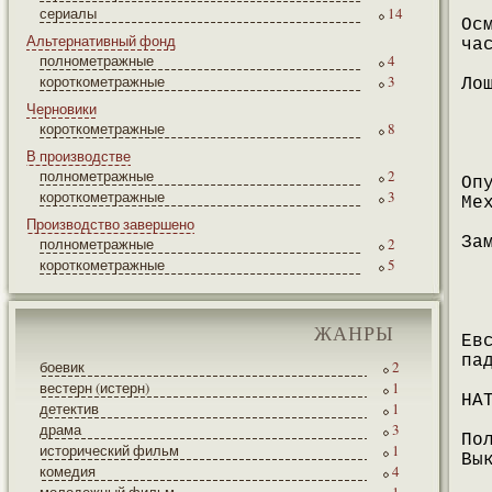
сериалы
14
Ос
Альтернативный фонд
ча
полнометражные
4
короткометражные
3
Ло
Черновики
короткометражные
8
В производстве
полнометражные
2
Оп
короткометражные
3
Ме
Производство завершено
За
полнометражные
2
короткометражные
5
ЖАНРЫ
Ев
па
боевик
2
вестерн (истерн)
1
НА
детектив
1
драма
3
По
исторический фильм
1
Вы
комедия
4