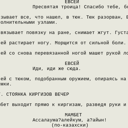
ЕВСЕЙ
Пресвятая троица! Спасибо тебе, б
язывает все, что нашел, в тюк. Тюк разорван, 
полнительными узлами.
звязывает повязку на ране, снимает жгут. Густ
сей растирает ногу. Морщится от сильной боли.
сей со снова перевязанной ногой машет рукой л
ЕВСЕЙ
Иди, иди же сюда.
сей с тюком, подобранным оружием, опираясь на
имки.
Т. СТОЯНКА КИРГИЗОВ ВЕЧЕР
мбет выходит прямо к киргизам, разведя руки и
МАМБЕТ
Ассалаума?алейкум, а?айын!
(по-казахски)