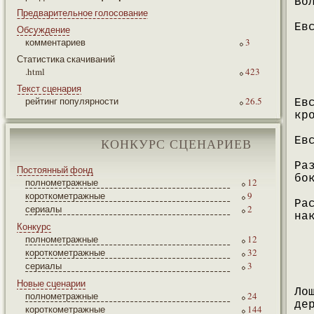
Во
Предварительное голосование
Ев
Обсуждение
комментариев
3
Статистика скачиваний
.html
423
Текст сценария
рейтинг популярности
26.5
Ев
кр
Ев
КОНКУРС СЦЕНАРИЕВ
Ра
Постоянный фонд
бо
полнометражные
12
короткометражные
9
Ра
сериалы
2
на
Конкурс
полнометражные
12
короткометражные
32
сериалы
3
Новые сценарии
Ло
полнометражные
24
де
короткометражные
144