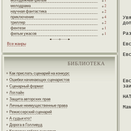
молодежный фильм
1
мелодрама
2
научная фантастика
2
приключение
4
Ув
триллер
2
до
фентези
1
фильм ужасов
1
Ра
Все жанры
Ев
Ев
БИБЛИОТЕКА
Как прислать сценарий на конкурс
Ошибки начинающих сценаристов
Ев
Сценарный формат
за
Логлайн
НА
Защита авторских прав
Личные неимущественные права
Ма
Режиссерский сценарий
А судьи кто?
Дорога в Голливуд