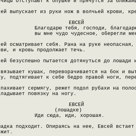
лчицы отступают к опушке и прячутся за ближай
сей выпускает из руки нож в волчьей крови, кр
ЕВСЕЙ
Благодарю тебя, господи, благодар
вы мне чудо чудесное, оберегли ме
сей осматривает себя. Рана на руке неопасная,
ови, и кровь продолжает течь.
сей безуспешно пытается дотянуться до лошади 
звязывает кушак, переворачивается на бок и вы
ку, подтягивает к себе бедро правой ноги, пер
спахивает сермягу, режет подол рубахи на поло
кладывает повязку на ногу.
ЕВСЕЙ
(лошадке)
Иди сюда, иди, хорошая.
шадка подходит. Опираясь на нее, Евсей встает
ржит.