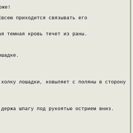
оже!
Евсею приходится связывать его
ая темная кровь течет из раны.
ошадке.
 холку лошадки, ковыляет с поляны в сторону
 держа шпагу под рукоятью острием вниз.