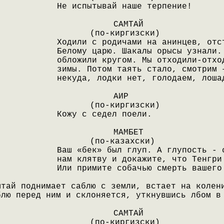
Не испытывай наше терпение!
САМТАЙ
(по-киргизски)
Ходили с родичами на анинцев, отс
Белому царю. Шакалы орысы узнали.
обложили кругом. Мы отходили-отхо
зимы. Потом таять стало, смотрим 
некуда, лодки нет, голодаем, лоша
АИР
(по-киргизски)
Кожу с седел поели.
МАМБЕТ
(по-казахски)
Ваш «бек» был глуп. А глупость - 
нам клятву и докажите, что Тенгри
Или примите собачью смерть вашего
мтай поднимает саблю с земли, встает на колен
блю перед ним и склоняется, уткнувшись лбом в
САМТАЙ
(по-киргизски)