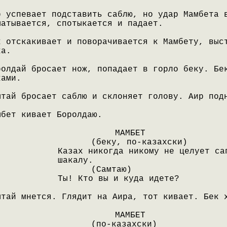
р успевает подставить саблю, но удар Мамбета 
шатывается, спотыкается и падает.
к отскакивает и поворачивается к Мамбету, выс
ка.
ролдай бросает нож, попадает в горло беку. Бе
ками.
мтай бросает саблю и склоняет голову. Аир под
мбет кивает Боролдаю.
МАМБЕТ
(беку, по-казахски)
Казах никогда никому не целует са
шакалу.
(Самтаю)
Ты! Кто вы и куда идете?
мтай мнется. Глядит на Аира, тот кивает. Бек 
МАМБЕТ
(по-казахски)