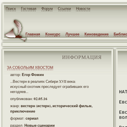
Поиск
Гостевая
Форум
Ссылки
Новости
Главная
Конкурс
Лучшее
Киноведение
Библио
ИНФОРМАЦИЯ
ЗА СОБОЛЬИМ ХВОСТОМ
Егор Фомин
автор:
...Вестерн в реалиях Сибири XVII века:
искусный охотник преследует ограбивших его
негодяев...
НА
02.05.16
опубликован:
Ев
вестерн (истерн), исторический фильм,
жанр:
приключение
Ев
во
сериал
формат:
Новые сценарии
раздел: