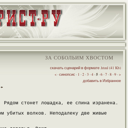
ЗА СОБОЛЬИМ ХВОСТОМ
скачать сценарий в формате .html (41 Kb)
5
<
·
синопсис
·
1
·
2
·
3
·
4
·
·
6
·
7
·
8
·
9
·
>
добавить в Избранное
. Рядом стонет лошадка, ее спина изранена.
ом убитых волков. Неподалеку две живые