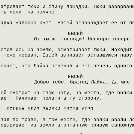
матривает тюки и спину лошадки. Тюки разорван
сть лежит на поляне.
шадка жалобно ржет. Евсей освобождает ее от п
ЕВСЕЙ
Ох ты ж, господи! Нескоро теперь 
устившись на землю, осматривает тюки. Находит
х тоже порван, Евсей выпивает оставшуюся пару
мечает, что Лайка отбежал и ест печень одного
ЕВСЕЙ
Добро тебе, братец Лайка. Да мне 
сей смотрит на свою ногу, на место, где волки
дает. Начинает ползти в ту сторону.
Т. ПОЛЯНА БЛИЗ ЗАИМКИ ЕВСЕЯ УТРО
лзая по траве, в том месте, где волки рвали л
ковыривает из земли втоптанную кривую сапожну