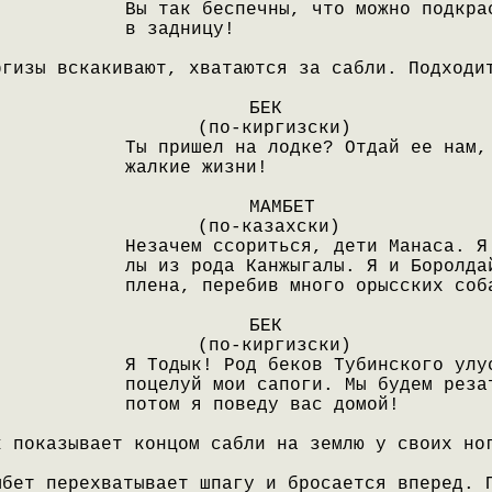
Вы так беспечны, что можно подкра
в задницу!
ргизы вскакивают, хватаются за сабли. Подходи
БЕК
(по-киргизски)
Ты пришел на лодке? Отдай ее нам,
жалкие жизни!
МАМБЕТ
(по-казахски)
Незачем ссориться, дети Манаса. Я
лы из рода Канжыгалы. Я и Боролда
плена, перебив много орысских соб
БЕК
(по-киргизски)
Я Тодык! Род беков Тубинского улу
поцелуй мои сапоги. Мы будем реза
потом я поведу вас домой!
к показывает концом сабли на землю у своих но
мбет перехватывает шпагу и бросается вперед. 