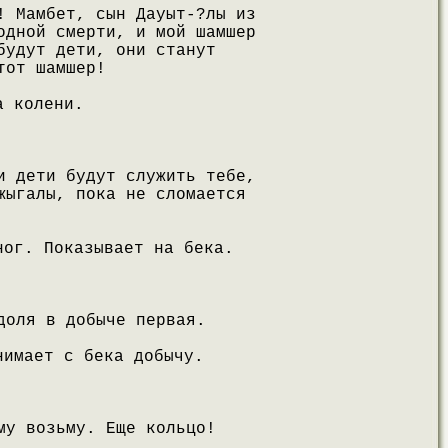
! Мамбет, сын Дауыт-?лы из
одной смерти, и мой шамшер
будут дети, они станут
тот шамшер!
а колени.
и дети будут служить тебе,
жыгалы, пока не сломается
ног. Показывает на бека.
доля в добыче первая.
нимает с бека добычу.
му возьму. Еще кольцо!