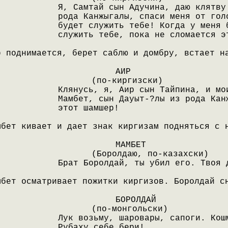
Я, Самтай сын Адучина, даю клятву
рода Канжыгалы, спаси меня от гол
будет служить тебе! Когда у меня 
служить тебе, пока не сломается э
р поднимается, берет саблю и домбру, встает н
АИР
(по-киргизски)
Клянусь, я, Аир сын Тайпина, и мо
Мамбет, сын Дауыт-?лы из рода Кан
этот шамшер!
мбет кивает и дает знак киргизам подняться с 
МАМБЕТ
(Боролдаю, по-казахски)
Брат Боролдай, ты убил его. Твоя 
мбет осматривает пожитки киргизов. Боролдай с
БОРОЛДАЙ
(по-монгольски)
Лук возьму, шаровары, сапоги. Кош
Рубаху себе бери!