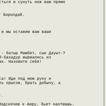
сться и сунуть нож вам прямо
т Боролдай.
 и мы оставим вам ваши
 - батыр Мамбет, сын Дауыт-?
й-бахадур вырвались из
ак. Назовите себя!
са! Иди под мою руку и
ть орысов, брать добычу, а
г.
Подскочив к Аиру, бьет наотмашь.