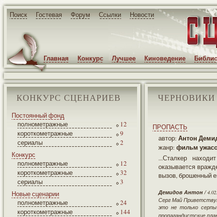
Поиск
Гостевая
Форум
Ссылки
Новости
Главная
Конкурс
Лучшее
Киноведение
Библио
КОНКУРС СЦЕНАРИЕВ
ЧЕРНОВИКИ
Постоянный фонд
полнометражные
12
ПРОПАСТЬ
короткометражные
9
Антон Деми
автор:
сериалы
2
фильм ужасо
жанр:
Конкурс
...Сталкер наход
полнометражные
12
оказывается вражд
короткометражные
32
вызов, брошенный е
сериалы
3
Демидов Антон
/ 4.02
Новые сценарии
Серг Май Приветствую
полнометражные
24
это не только серпы
короткометражные
144
пропагандистские плак