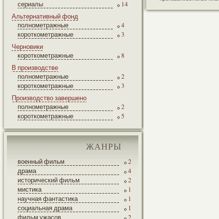
сериалы
14
Альтернативный фонд
полнометражные
4
короткометражные
3
Черновики
короткометражные
8
В производстве
полнометражные
2
короткометражные
3
Производство завершено
полнометражные
2
короткометражные
5
ЖАНРЫ
военный фильм
2
драма
4
исторический фильм
2
мистика
1
научная фантастика
1
социальная драма
1
фильм ужасов
2