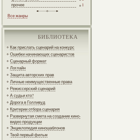
прочее
1
Все жанры
БИБЛИОТЕКА
Как прислать сценарий на конкурс
Ошибки начинающих сценаристов
Сценарный формат
Логлайн
Защита авторских прав
Личные неимущественные права
Режиссерский сценарий
А судьи кто?
Дорога в Голливуд
Критерии отбора сценария
Развернутая смета на создание кино-
видео продукции
Энциклопедия киношаблонов
Твой первый фильм